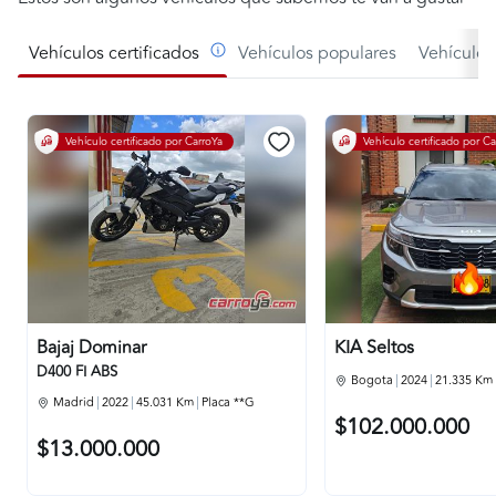
Vehículos certificados
Vehículos populares
Vehículo
Vehículo certificado por CarroYa
Vehículo certificado por Ca
Bajaj
Dominar
KIA
Seltos
D400 FI ABS
Bogota
2024
21.335 Km
Madrid
2022
45.031 Km
Placa **G
$102.000.000
$13.000.000