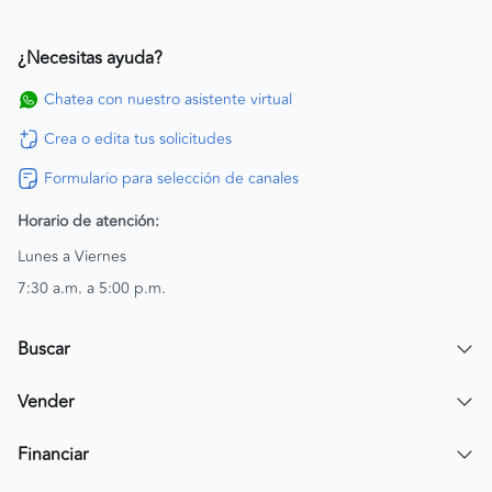
¿Necesitas ayuda?
Chatea con nuestro asistente virtual
Crea o edita tus solicitudes
Formulario para selección de canales
Horario de atención:
Lunes a Viernes
7:30 a.m. a 5:00 p.m.
Buscar
Encuentra un carro
Vender
Encuentra una moto
Publicar mi vehículo
Financiar
Contactar a un asesor