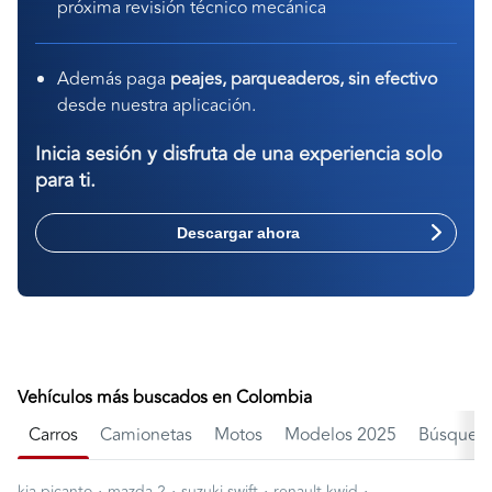
próxima revisión técnico mecánica
Además paga
peajes, parqueaderos, sin efectivo
desde nuestra aplicación.
Inicia sesión y disfruta de una experiencia solo
para ti.
Descargar ahora
Vehículos más buscados en Colombia
Carros
Camionetas
Motos
Modelos 2025
Búsqueda
·
·
·
·
kia picanto
mazda 2
suzuki swift
renault kwid