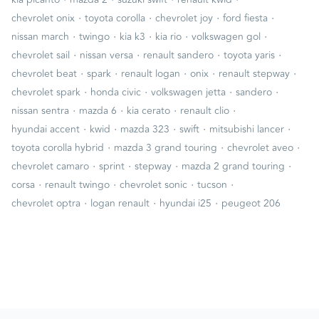
·
·
·
·
chevrolet onix
toyota corolla
chevrolet joy
ford fiesta
·
·
·
·
·
nissan march
twingo
kia k3
kia rio
volkswagen gol
·
·
·
·
chevrolet sail
nissan versa
renault sandero
toyota yaris
·
·
·
·
·
chevrolet beat
spark
renault logan
onix
renault stepway
·
·
·
·
chevrolet spark
honda civic
volkswagen jetta
sandero
·
·
·
·
nissan sentra
mazda 6
kia cerato
renault clio
·
·
·
·
·
hyundai accent
kwid
mazda 323
swift
mitsubishi lancer
·
·
·
toyota corolla hybrid
mazda 3 grand touring
chevrolet aveo
·
·
·
·
chevrolet camaro
sprint
stepway
mazda 2 grand touring
·
·
·
·
corsa
renault twingo
chevrolet sonic
tucson
·
·
·
chevrolet optra
logan renault
hyundai i25
peugeot 206