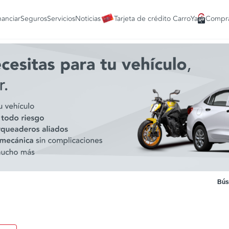
nanciar
Seguros
Servicios
Noticias
Tarjeta de crédito CarroYa
Compra
Bús