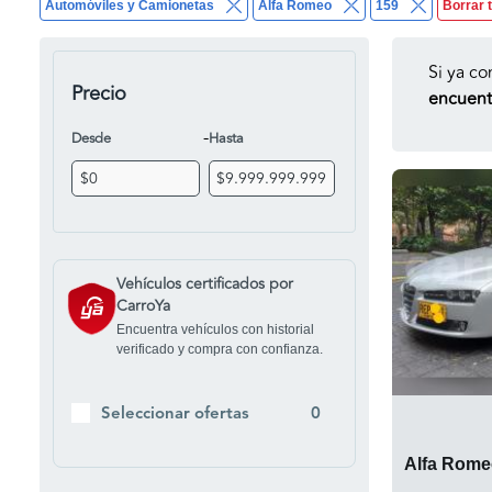
Automóviles y Camionetas
Alfa Romeo
159
Borrar 
Si ya co
Precio
encuentr
-
Desde
Hasta
Vehículos certificados por
CarroYa
Encuentra vehículos con historial
verificado y compra con confianza.
Seleccionar ofertas
0
Alfa Rome