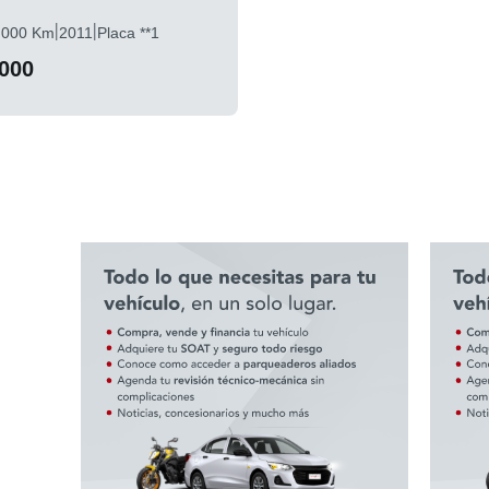
|
|
.000 Km
2011
Placa **1
.000