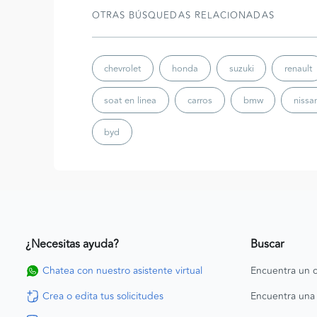
OTRAS BÚSQUEDAS RELACIONADAS
chevrolet
honda
suzuki
renault
soat en linea
carros
bmw
nissa
byd
¿Necesitas ayuda?
Buscar
Chatea con nuestro asistente virtual
Encuentra un c
Crea o edita tus solicitudes
Encuentra una