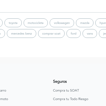
toyota
motocicleta
volkswagen
mazda
hyun
n
mercedes benz
comprar soat
ford
vans
j
Seguros
arro
Compra tu SOAT
 moto
Compra tu Todo Riesgo