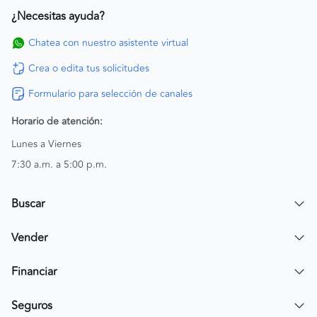
¿Necesitas ayuda?
Chatea con nuestro asistente virtual
Crea o edita tus solicitudes
Formulario para selección de canales
Horario de atención:
Lunes a Viernes
7:30 a.m. a 5:00 p.m.
Buscar
Encuentra un carro
Vender
Encuentra una moto
Publicar mi vehículo
Financiar
Contactar a un asesor
Simular crédito
Seguros