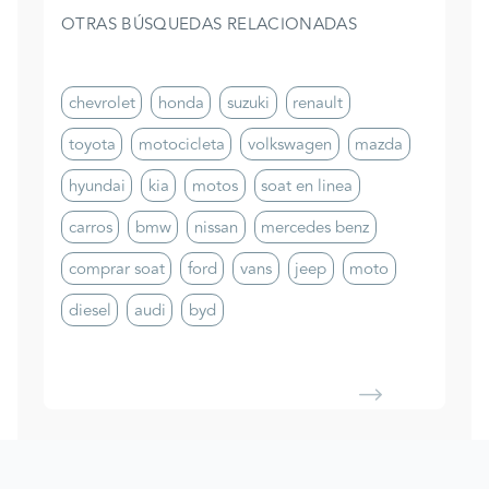
OTRAS BÚSQUEDAS RELACIONADAS
chevrolet
honda
suzuki
renault
toyota
motocicleta
volkswagen
mazda
hyundai
kia
motos
soat en linea
carros
bmw
nissan
mercedes benz
comprar soat
ford
vans
jeep
moto
diesel
audi
byd