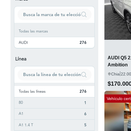
Todas las marcas
AUDI
276
AUDI Q5 2.
Línea
Ambition
|
Chia
22.0
$170.00
Todas las líneas
276
Vehículo cert
80
1
A1
6
A1 1.4 T
5