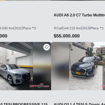
AUDI A6 2.0 C7 Turbo Multitr
|
|
|
|
|
3.035 Km
2011
Placa **2
Cali
144.215 Km
2013
Placa **1
.000
$55.000.000
.0 TFSI PROGRESSIVE 115
AUDI Q3 1.4 TFSI S-Tronic A