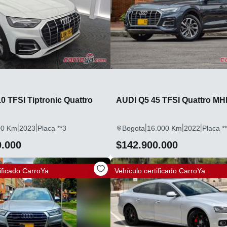
0 TFSI Tiptronic Quattro
AUDI Q5 45 TFSI Quattro M
|
|
|
|
|
00 Km
2023
Placa **3
Bogota
16.000 Km
2022
Placa *
0.000
$142.900.000
ificado
CarroYa
Vehículo certificado
CarroYa