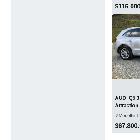
$115.00
AUDI Q5 3.
Attraction
|
Medellin
1
$67.800