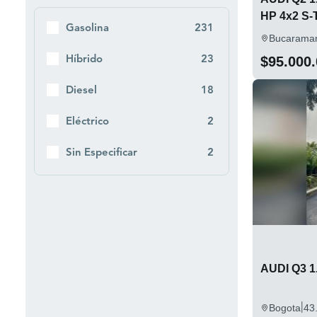
HP 4x2 S
Gasolina
231
Bucarama
Híbrido
23
$95.000
Diesel
18
Eléctrico
2
Sin Especificar
2
AUDI Q3 1.
|
Bogota
43