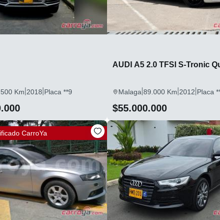
AUDI A5 2.0 TFSI S-Tronic Q
|
|
|
|
|
.500 Km
2018
Placa **9
Malaga
89.000 Km
2012
Placa *
0.000
$55.000.000
ificado
CarroYa