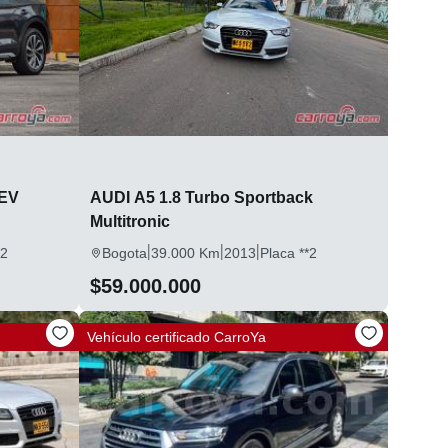
HEV
AUDI A5 1.8 Turbo Sportback
Multitronic
|
|
|
*2
Bogota
39.000 Km
2013
Placa **2
$59.000.000
Vehículo certificado
CarroYa