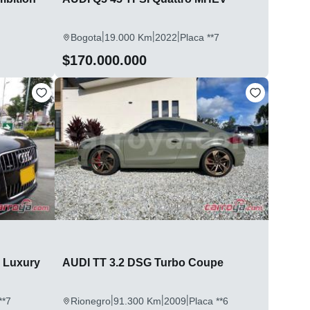
|
|
|
Bogota
19.000 Km
2022
Placa **7
$170.000.000
o Luxury
AUDI TT 3.2 DSG Turbo Coupe
|
|
|
**7
Rionegro
91.300 Km
2009
Placa **6