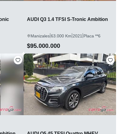
onic
AUDI Q3 1.4 TFSI S-Tronic Ambition
|
|
|
Manizales
63.000 Km
2021
Placa **6
$95.000.000
mbition
AUDI Q5 45 TFSI Quattro MHEV