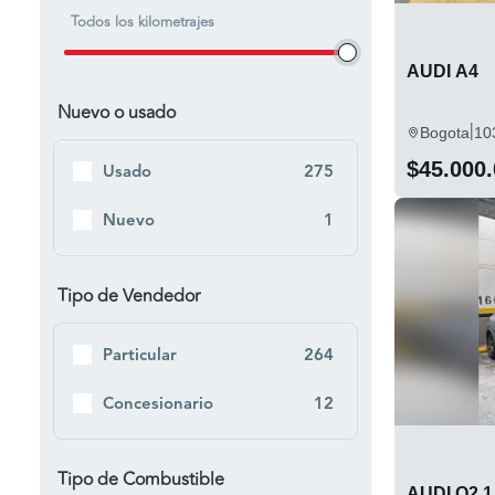
Todos los kilometrajes
Manizales
R8
6
1
Chia
AUDI A4
S3
5
3
Nuevo o usado
Pereira
TT
4
1
|
Bogota
10
Cajica
3
$45.000
Usado
275
Ibague
3
Nuevo
1
Tipo de Vendedor
Particular
264
Concesionario
12
Tipo de Combustible
AUDI Q2 1