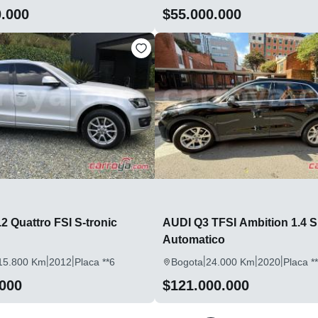
0.000
$55.000.000
2 Quattro FSI S-tronic
AUDI Q3 TFSI Ambition 1.4 
Automatico
|
|
|
|
|
15.800 Km
2012
Placa **6
Bogota
24.000 Km
2020
Placa *
.000
$121.000.000