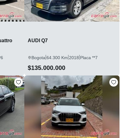
uattro
AUDI Q7
|
|
|
*6
Bogota
64.300 Km
2018
Placa **7
$135.000.000