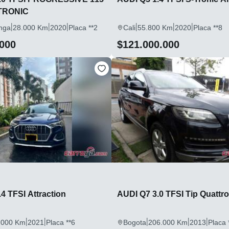
-TRONIC
|
|
|
|
|
|
nga
28.000 Km
2020
Placa **2
Cali
55.800 Km
2020
Placa **8
.000
$121.000.000
4 TFSI Attraction
AUDI Q7 3.0 TFSI Tip Quattr
|
|
|
|
|
.000 Km
2021
Placa **6
Bogota
206.000 Km
2013
Placa 