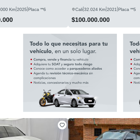
|
|
|
|
|
.000 Km
2025
Placa **6
Cali
32.024 Km
2021
Placa **5
0.000
$100.000.000