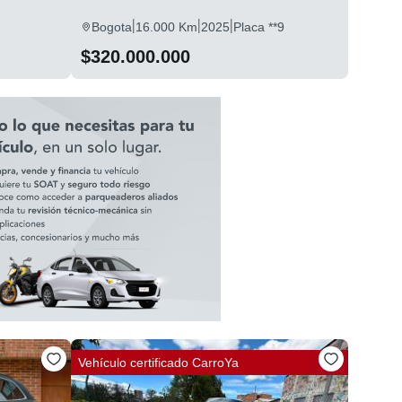
|
|
|
Bogota
16.000 Km
2025
Placa **9
$320.000.000
Vehículo certificado
CarroYa