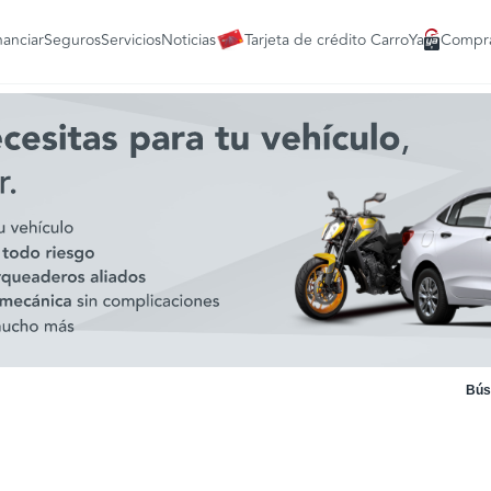
nanciar
Seguros
Servicios
Noticias
Tarjeta de crédito CarroYa
Compra
Bús