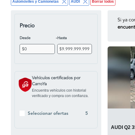
Automóviles y Camionetas
AUDI
Borrar todos
Si ya co
Precio
encuentr
-
Desde
Hasta
Vehículos certificados por
CarroYa
Encuentra vehículos con historial
verificado y compra con confianza.
Seleccionar ofertas
5
AUDI Q2 3