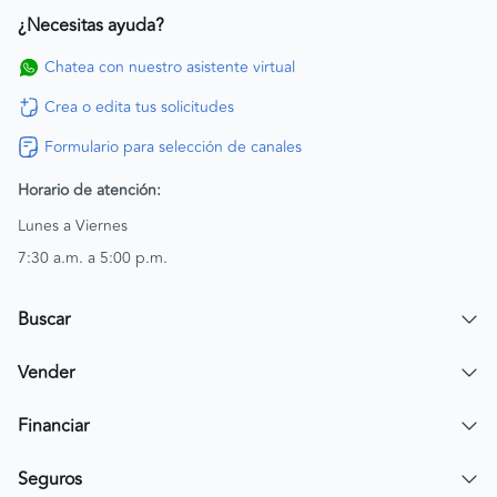
¿Necesitas ayuda?
Chatea con nuestro asistente virtual
Crea o edita tus solicitudes
Formulario para selección de canales
Horario de atención:
Lunes a Viernes
7:30 a.m. a 5:00 p.m.
Buscar
Encuentra un carro
Vender
Encuentra una moto
Publicar mi vehículo
Financiar
Contactar a un asesor
Simular crédito
Seguros