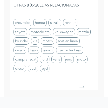
OTRAS BÚSQUEDAS RELACIONADAS
chevrolet
honda
suzuki
renault
toyota
motocicleta
volkswagen
mazda
hyundai
kia
motos
soat en linea
carros
bmw
nissan
mercedes benz
comprar soat
ford
vans
jeep
moto
diesel
audi
byd