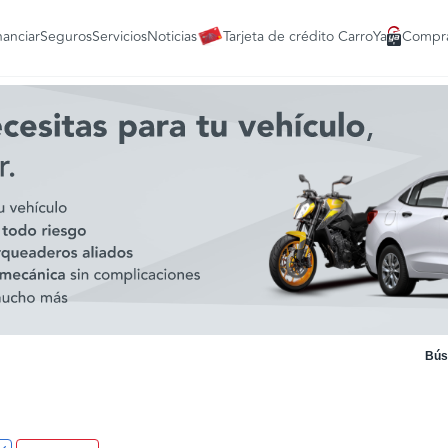
nanciar
Seguros
Servicios
Noticias
Tarjeta de crédito CarroYa
Compra
Bús