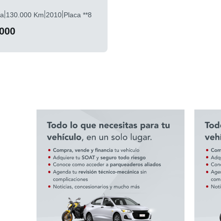
|
|
|
la
130.000 Km
2010
Placa **8
.000