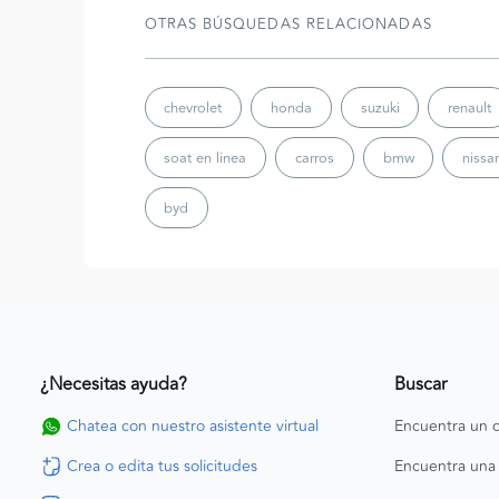
OTRAS BÚSQUEDAS RELACIONADAS
chevrolet
honda
suzuki
renault
soat en linea
carros
bmw
nissa
byd
¿Necesitas ayuda?
Buscar
Chatea con nuestro asistente virtual
Encuentra un c
Crea o edita tus solicitudes
Encuentra una