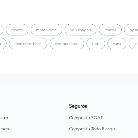
toyota
motocicleta
volkswagen
mazda
hyun
n
mercedes benz
comprar soat
ford
vans
j
Seguros
arro
Compra tu SOAT
 moto
Compra tu Todo Riesgo