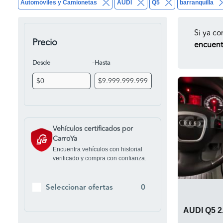
Automóviles y Camionetas
AUDI
Q5
barranquilla
Si ya co
Precio
encuentr
-
Desde
Hasta
Vehículos certificados por
CarroYa
Encuentra vehículos con historial
verificado y compra con confianza.
Seleccionar ofertas
0
AUDI Q5 2.