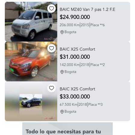
BAIC MZ40 Van 7 pas 1.2 F.E
$24.900.000
|
|
206.000 Km
2015
Placa **6
Bogota
BAIC X25 Comfort
$31.000.000
|
|
142.000 Km
2018
Placa **2
Bogota
BAIC X25 Comfort
$33.000.000
|
|
67.500 Km
2018
Placa **3
Bogota