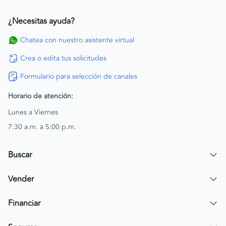
¿Necesitas ayuda?
Chatea con nuestro asistente virtual
Crea o edita tus solicitudes
Formulario para selección de canales
Horario de atención:
Lunes a Viernes
7:30 a.m. a 5:00 p.m.
Buscar
Encuentra un carro
Vender
Encuentra una moto
Publicar mi vehículo
Financiar
Contactar a un asesor