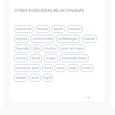
OTRAS BÚSQUEDAS RELACIONADAS
chevrolet
honda
suzuki
renault
toyota
motocicleta
volkswagen
mazda
hyundai
kia
motos
soat en linea
carros
bmw
nissan
mercedes benz
comprar soat
ford
vans
jeep
moto
diesel
audi
byd