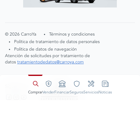
©
2026
CarroYa
Términos y condiciones
•
Política de tratamiento de datos personales
•
Política de datos de navegación
•
Atención de solicitudes por tratamiento de
Aceptación cookies
datos
tratamientodedatos@carroya.com
Entendido
Al navegar nuestro portal,
consideramos que aceptas nuestras
Políticas de datos de navegación
Síguenos en:
Comprar
Vender
Financiar
Seguros
Servicios
Noticias