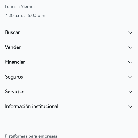
Lunes a Viernes
7:30 a.m. a 5:00 p.m.
Buscar
Encuentra un carro
Vender
Encuentra una moto
Publicar mi vehículo
Financiar
Contactar a un asesor
Simular crédito
Seguros
Compra de cartera
Compra tu SOAT
Servicios
Tarjeta de Credito AV Villas CarroYa
Compra tu Todo Riesgo
Compra y Venta Segura
Información institucional
FacilPass
Política de Sostenibilidad
Parqueadero a tu alcance
Política de Diversidad Equidad e Inclusión (DEI)
Plataformas para empresas