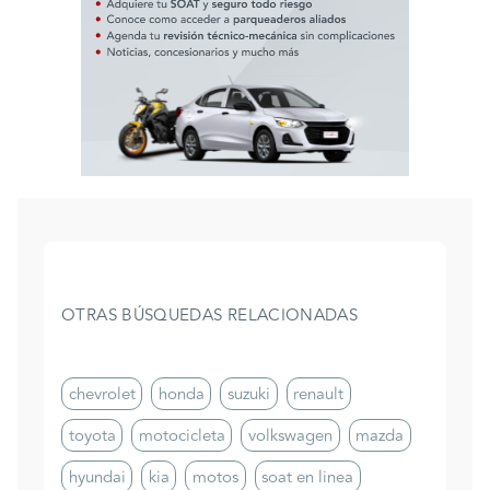
OTRAS BÚSQUEDAS RELACIONADAS
chevrolet
honda
suzuki
renault
toyota
motocicleta
volkswagen
mazda
hyundai
kia
motos
soat en linea