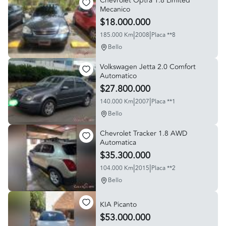
Chevrolet Optra 1.8 Limited
Mecanico
$18.000.000
|
|
185.000 Km
2008
Placa **8
Bello
Volkswagen Jetta 2.0 Comfort
Automatico
$27.800.000
|
|
140.000 Km
2007
Placa **1
Bello
Chevrolet Tracker 1.8 AWD
Automatica
$35.300.000
|
|
104.000 Km
2015
Placa **2
Bello
KIA Picanto
$53.000.000