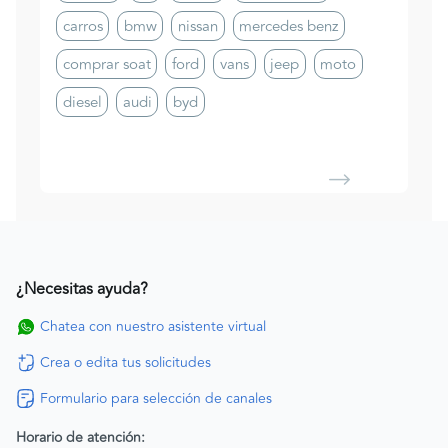
carros
bmw
nissan
mercedes benz
comprar soat
ford
vans
jeep
moto
diesel
audi
byd
¿Necesitas ayuda?
Chatea con nuestro asistente virtual
Crea o edita tus solicitudes
Formulario para selección de canales
Horario de atención: