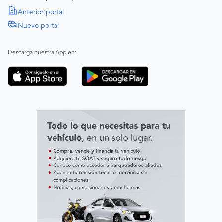
Política de Derechos Humanos
Anterior portal
Nuevo portal
|
SAGRILAFT
Español
Inglés
|
ABAC
Español
Inglés
Descarga nuestra App en:
Código de ética
Línea ética ADL digital Lab
Línea ética AVAL