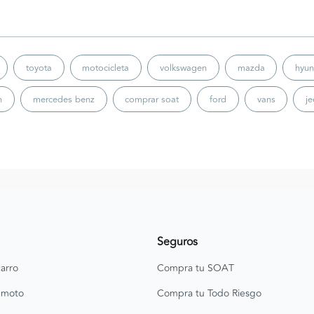
toyota
motocicleta
volkswagen
mazda
hyun
n
mercedes benz
comprar soat
ford
vans
j
Seguros
arro
Compra tu SOAT
 moto
Compra tu Todo Riesgo