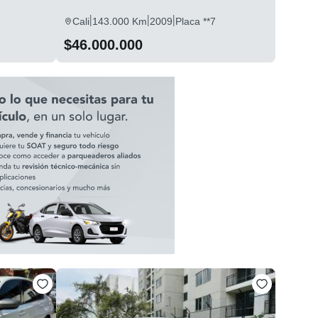
|
|
|
Cali
143.000 Km
2009
Placa **7
$46.000.000