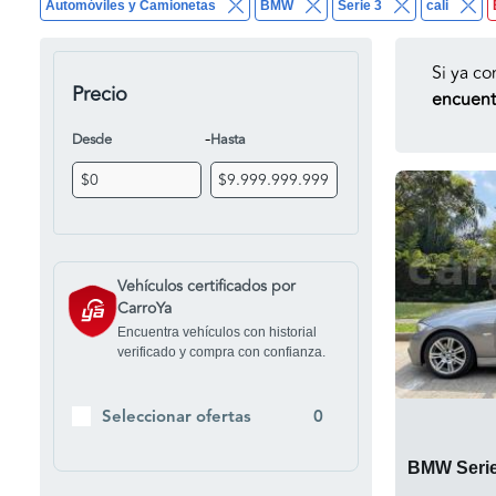
Automóviles y Camionetas
BMW
Serie 3
cali
Si ya co
Precio
encuentr
-
Desde
Hasta
Vehículos certificados por
CarroYa
Encuentra vehículos con historial
verificado y compra con confianza.
Seleccionar ofertas
0
BMW Serie