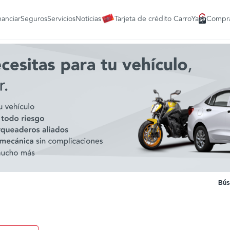
nanciar
Seguros
Servicios
Noticias
Tarjeta de crédito CarroYa
Compra
Bús