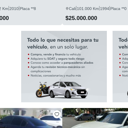
|
|
|
|
|
2 Km
2010
Placa **8
Cali
101.000 Km
1994
Placa **0
.000
$25.000.000