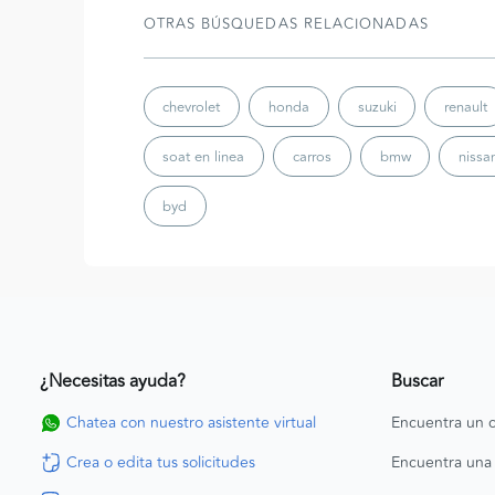
OTRAS BÚSQUEDAS RELACIONADAS
chevrolet
honda
suzuki
renault
soat en linea
carros
bmw
nissa
byd
¿Necesitas ayuda?
Buscar
Chatea con nuestro asistente virtual
Encuentra un c
Crea o edita tus solicitudes
Encuentra una