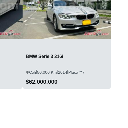
BMW Serie 3 316i
|
|
|
Cali
50.000 Km
2014
Placa **7
$62.000.000