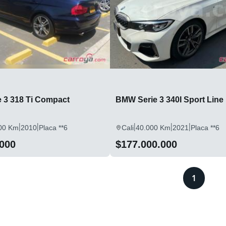
 3 318 Ti Compact
BMW Serie 3 340I Sport Line
|
|
|
|
|
00 Km
2010
Placa **6
Cali
40.000 Km
2021
Placa **6
.000
$177.000.000
1