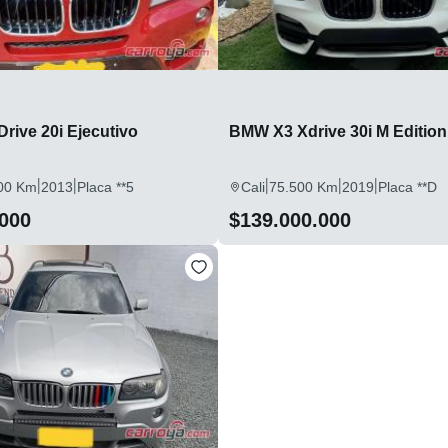
rive 20i Ejecutivo
BMW X3 Xdrive 30i M Edition
|
|
|
|
|
00 Km
2013
Placa **5
Cali
75.500 Km
2019
Placa **D
.000
$139.000.000