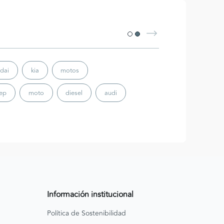
dai
kia
motos
eep
moto
diesel
audi
Información institucional
Política de Sostenibilidad