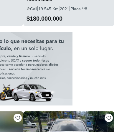
|
|
|
Cali
19.545 Km
2021
Placa **8
$180.000.000