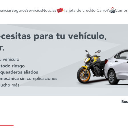
nanciar
Seguros
Servicios
Noticias
Tarjeta de crédito CarroYa
Compra
Bús