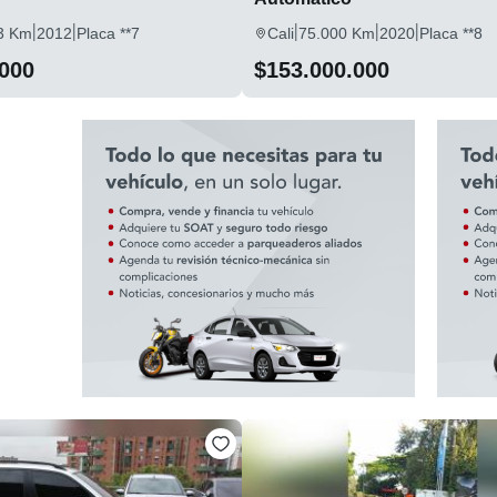
|
|
|
|
|
3 Km
2012
Placa **7
Cali
75.000 Km
2020
Placa **8
.000
$153.000.000