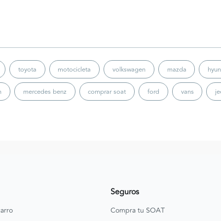
toyota
motocicleta
volkswagen
mazda
hyun
n
mercedes benz
comprar soat
ford
vans
j
Seguros
arro
Compra tu SOAT