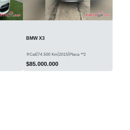
BMW X3
|
|
|
Cali
74.500 Km
2015
Placa **2
$85.000.000