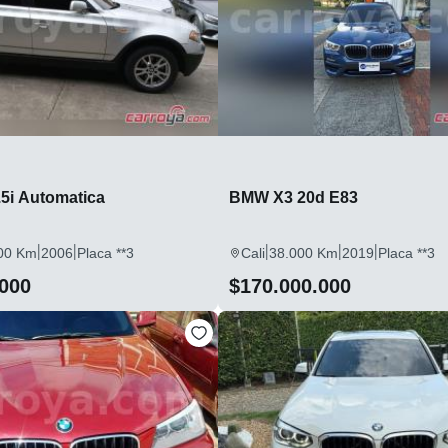
5i Automatica
BMW X3 20d E83
|
|
|
|
|
00 Km
2006
Placa **3
Cali
38.000 Km
2019
Placa **3
.000
$170.000.000