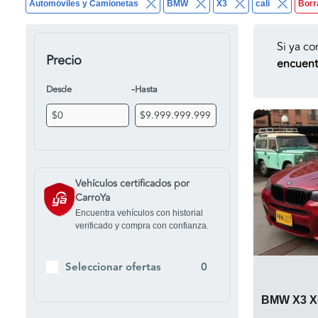
Automóviles y Camionetas
BMW
X3
cali
Borr
Si ya co
Precio
encuentr
-
Desde
Hasta
Vehículos certificados por
CarroYa
Encuentra vehículos con historial
verificado y compra con confianza.
Seleccionar ofertas
0
BMW X3 Xd