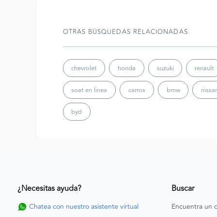
OTRAS BÚSQUEDAS RELACIONADAS
chevrolet
honda
suzuki
renault
soat en linea
carros
bmw
nissa
byd
¿Necesitas ayuda?
Buscar
Chatea con nuestro asistente virtual
Encuentra un c