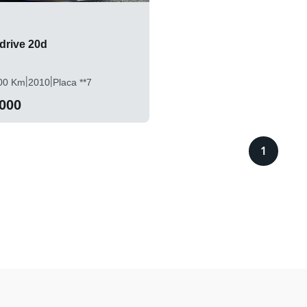
rive 20d
|
|
00 Km
2010
Placa **7
.000
1