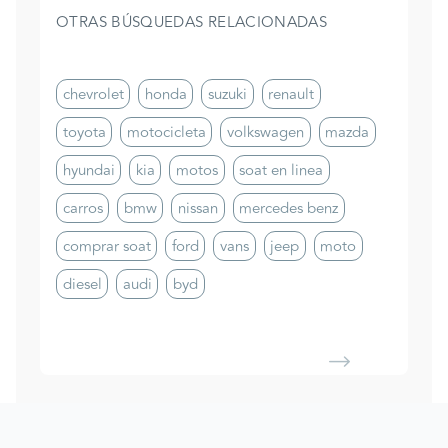
OTRAS BÚSQUEDAS RELACIONADAS
chevrolet
honda
suzuki
renault
toyota
motocicleta
volkswagen
mazda
hyundai
kia
motos
soat en linea
carros
bmw
nissan
mercedes benz
comprar soat
ford
vans
jeep
moto
diesel
audi
byd