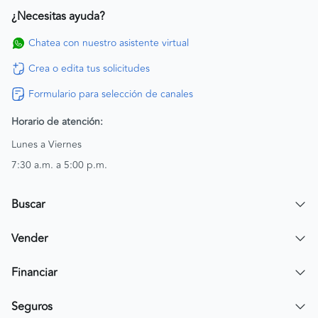
¿Necesitas ayuda?
Chatea con nuestro asistente virtual
Crea o edita tus solicitudes
Formulario para selección de canales
Horario de atención:
Lunes a Viernes
7:30 a.m. a 5:00 p.m.
Buscar
Encuentra un carro
Vender
Encuentra una moto
Publicar mi vehículo
Financiar
Contactar a un asesor
Simular crédito
Seguros