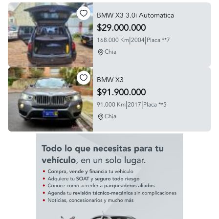
BMW X3 3.0i Automatica
$29.000.000
|
|
168.000 Km
2004
Placa **7
Chia
BMW X3
$91.900.000
|
|
91.000 Km
2017
Placa **5
Chia