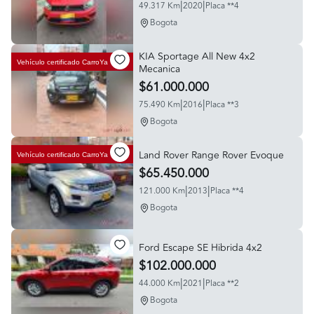
|
|
49.317 Km
2020
Placa **4
Bogota
KIA Sportage All New 4x2
Vehículo certificado
CarroYa
Mecanica
$61.000.000
|
|
75.490 Km
2016
Placa **3
Bogota
Land Rover Range Rover Evoque
Vehículo certificado
CarroYa
$65.450.000
|
|
121.000 Km
2013
Placa **4
Bogota
Ford Escape SE Hibrida 4x2
$102.000.000
|
|
44.000 Km
2021
Placa **2
Bogota