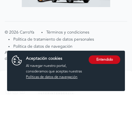
©
2026
CarroYa
Términos y condiciones
•
Política de tratamiento de datos personales
•
Política de datos de navegación
•
Atención de solicitudes por tratamiento de
Aceptación cookies
datos
tratamientodedatos@carroya.com
Entendido
Al navegar nuestro portal,
consideramos que aceptas nuestras
Políticas de datos de navegación
Síguenos en:
Comprar
Vender
Financiar
Seguros
Servicios
Noticias