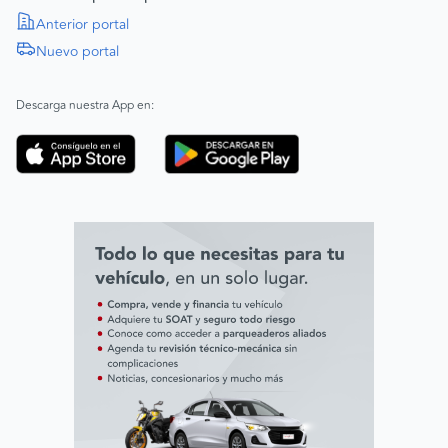
Política de Derechos Humanos
Anterior portal
Nuevo portal
|
SAGRILAFT
Español
Inglés
|
ABAC
Español
Inglés
Descarga nuestra App en:
Código de ética
Línea ética ADL digital Lab
Línea ética AVAL