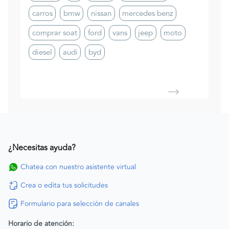
carros
bmw
nissan
mercedes benz
comprar soat
ford
vans
jeep
moto
diesel
audi
byd
¿Necesitas ayuda?
Chatea con nuestro asistente virtual
Crea o edita tus solicitudes
Formulario para selección de canales
Horario de atención: