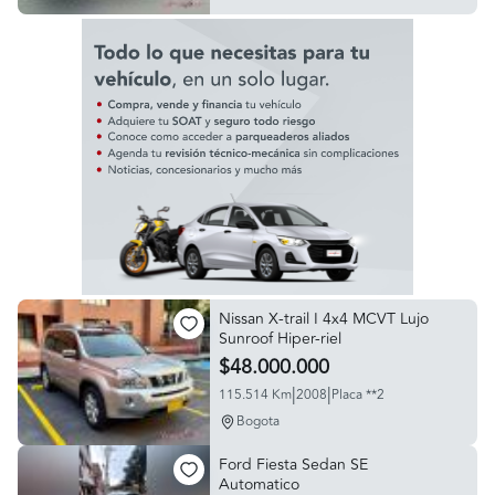
Nissan X-trail I 4x4 MCVT Lujo
Sunroof Hiper-riel
$48.000.000
|
|
115.514 Km
2008
Placa **2
Bogota
Ford Fiesta Sedan SE
Automatico