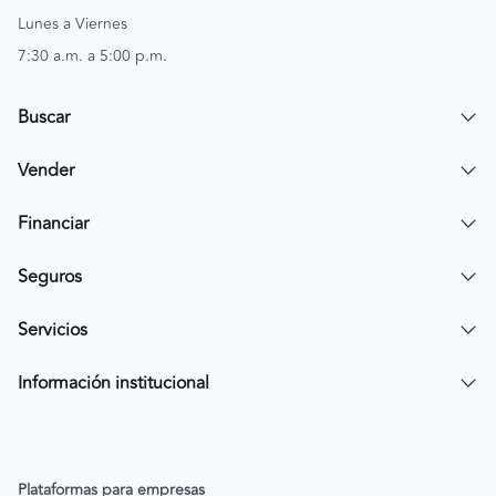
Lunes a Viernes
7:30 a.m. a 5:00 p.m.
Buscar
Encuentra un carro
Vender
Encuentra una moto
Publicar mi vehículo
Financiar
Contactar a un asesor
Simular crédito
Seguros
Compra de cartera
Compra tu SOAT
Servicios
Tarjeta de Credito AV Villas CarroYa
Compra tu Todo Riesgo
Compra y Venta Segura
Información institucional
FacilPass
Política de Sostenibilidad
Parqueadero a tu alcance
Política de Diversidad Equidad e Inclusión (DEI)
Plataformas para empresas