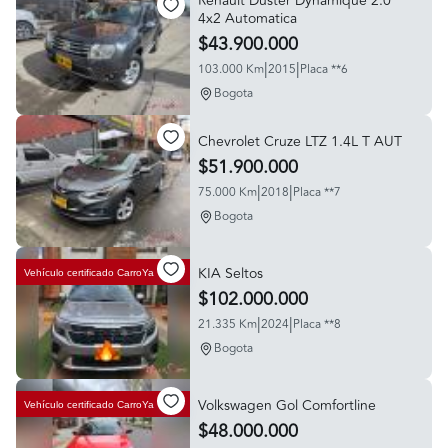
Renault Duster Dynamique 2.0
4x2 Automatica
$43.900.000
|
|
103.000 Km
2015
Placa **6
Bogota
Chevrolet Cruze LTZ 1.4L T AUT
$51.900.000
|
|
75.000 Km
2018
Placa **7
Bogota
KIA Seltos
Vehículo certificado
CarroYa
$102.000.000
|
|
21.335 Km
2024
Placa **8
Bogota
Volkswagen Gol Comfortline
Vehículo certificado
CarroYa
$48.000.000