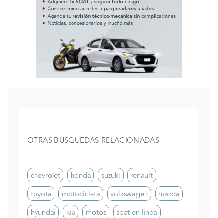
OTRAS BÚSQUEDAS RELACIONADAS
chevrolet
honda
suzuki
renault
toyota
motocicleta
volkswagen
mazda
hyundai
kia
motos
soat en linea