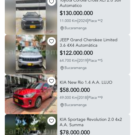
Toyota Corolla Cross XEI 2.0 Suv
Automatico
$130.000.000
|
|
11.000 Km
2024
Placa **2
Bucaramanga
JEEP Grand Cherokee Limited
3.6 4X4 Automàtica
$122.000.000
|
|
64.700 Km
2019
Placa **5
Bucaramanga
KIA New Rio 1.4 A.A. LUJO
$58.000.000
|
|
49.000 Km
2018
Placa **9
Bucaramanga
KIA Sportage Revolution 2.0 4x2
A.A. Summa
$78.000.000