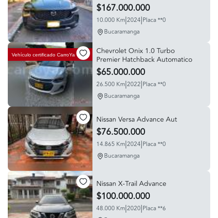
$167.000.000
|
|
10.000 Km
2024
Placa **0
Bucaramanga
Chevrolet Onix 1.0 Turbo
Vehículo certificado
CarroYa
Premier Hatchback Automatico
$65.000.000
|
|
26.500 Km
2022
Placa **0
Bucaramanga
Nissan Versa Advance Aut
$76.500.000
|
|
14.865 Km
2024
Placa **0
Bucaramanga
Nissan X-Trail Advance
$100.000.000
|
|
48.000 Km
2020
Placa **6