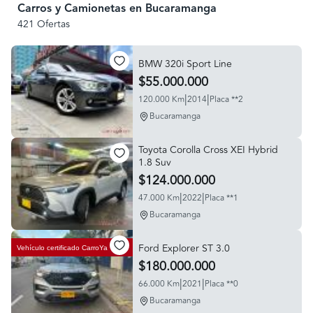
Carros y Camionetas en Bucaramanga
421 Ofertas
BMW 320i Sport Line
$55.000.000
|
|
120.000 Km
2014
Placa **2
Bucaramanga
Toyota Corolla Cross XEI Hybrid
1.8 Suv
$124.000.000
|
|
47.000 Km
2022
Placa **1
Bucaramanga
Ford Explorer ST 3.0
Vehículo certificado
CarroYa
$180.000.000
|
|
66.000 Km
2021
Placa **0
Bucaramanga