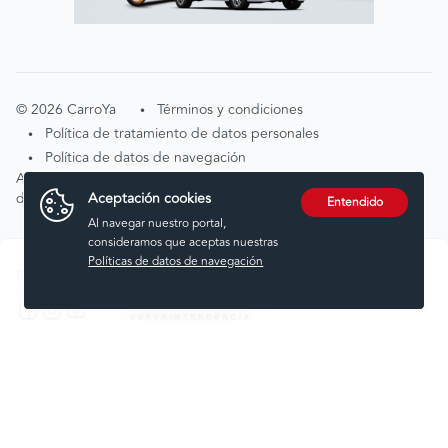
©
2026
CarroYa
Términos y condiciones
•
Política de tratamiento de datos personales
•
Política de datos de navegación
•
Atención de solicitudes por tratamiento de
Aceptación cookies
datos
tratamientodedatos@carroya.com
Entendido
Al navegar nuestro portal,
consideramos que aceptas nuestras
Políticas de datos de navegación
Síguenos en:
Comprar
Vender
Financiar
Seguros
Servicios
Noticias