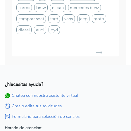
carros
bmw
nissan
mercedes benz
comprar soat
ford
vans
jeep
moto
diesel
audi
byd
¿Necesitas ayuda?
Chatea con nuestro asistente virtual
Crea o edita tus solicitudes
Formulario para selección de canales
Horario de atención: