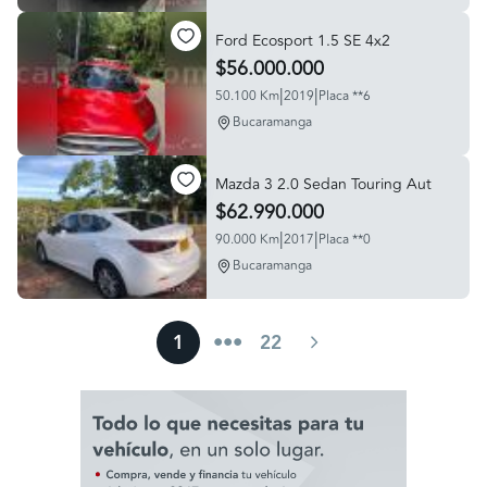
Ford Ecosport 1.5 SE 4x2
$56.000.000
|
|
50.100 Km
2019
Placa **6
Bucaramanga
Mazda 3 2.0 Sedan Touring Aut
$62.990.000
|
|
90.000 Km
2017
Placa **0
Bucaramanga
1
•••
22