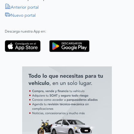
Política de Derechos Humanos
Anterior portal
Nuevo portal
|
SAGRILAFT
Español
Inglés
|
ABAC
Español
Inglés
Descarga nuestra App en:
Código de ética
Línea ética ADL digital Lab
Línea ética AVAL