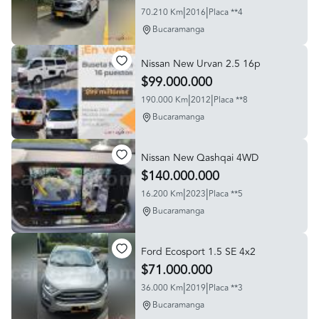
|
|
70.210 Km
2016
Placa **4
Bucaramanga
Nissan New Urvan 2.5 16p
$99.000.000
|
|
190.000 Km
2012
Placa **8
Bucaramanga
Nissan New Qashqai 4WD
$140.000.000
|
|
16.200 Km
2023
Placa **5
Bucaramanga
Ford Ecosport 1.5 SE 4x2
$71.000.000
|
|
36.000 Km
2019
Placa **3
Bucaramanga