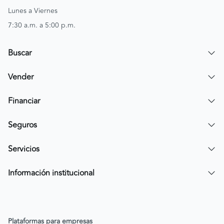
Lunes a Viernes
7:30 a.m. a 5:00 p.m.
Buscar
Encuentra un carro
Vender
Encuentra una moto
Publicar mi vehículo
Financiar
Contactar a un asesor
Simular crédito
Seguros
Compra de cartera
Compra tu SOAT
Servicios
Tarjeta de Credito AV Villas CarroYa
Compra tu Todo Riesgo
Compra y Venta Segura
Información institucional
FacilPass
Política de Sostenibilidad
Parqueadero a tu alcance
Política de Diversidad Equidad e Inclusión (DEI)
Plataformas para empresas