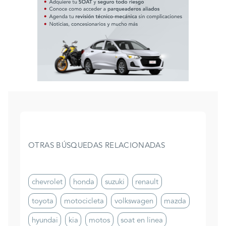
OTRAS BÚSQUEDAS RELACIONADAS
chevrolet
honda
suzuki
renault
toyota
motocicleta
volkswagen
mazda
hyundai
kia
motos
soat en linea