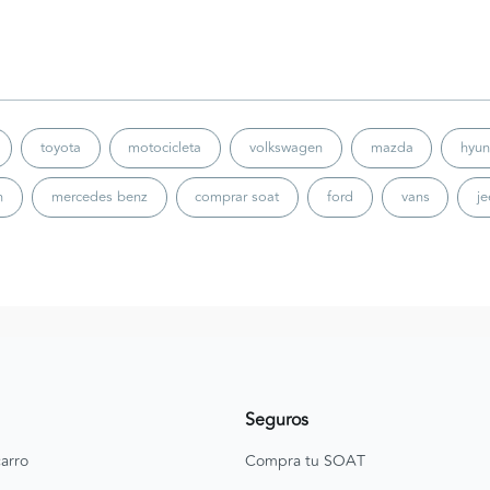
toyota
motocicleta
volkswagen
mazda
hyun
n
mercedes benz
comprar soat
ford
vans
j
Seguros
arro
Compra tu SOAT