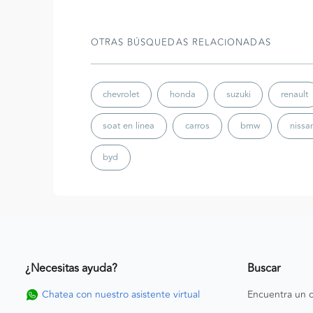
OTRAS BÚSQUEDAS RELACIONADAS
chevrolet
honda
suzuki
renault
soat en linea
carros
bmw
nissa
byd
¿Necesitas ayuda?
Buscar
Chatea con nuestro asistente virtual
Encuentra un c