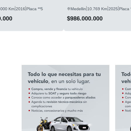
|
|
|
|
|
.000 Km
2016
Placa **5
Medellin
10.769 Km
2025
Placa 
0.000
$986.000.000