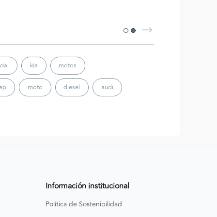
dai
kia
motos
eep
moto
diesel
audi
Información institucional
Política de Sostenibilidad