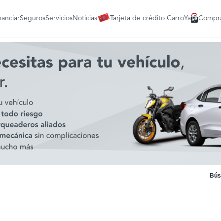
nanciar
Seguros
Servicios
Noticias
Tarjeta de crédito CarroYa
Compra
Bús