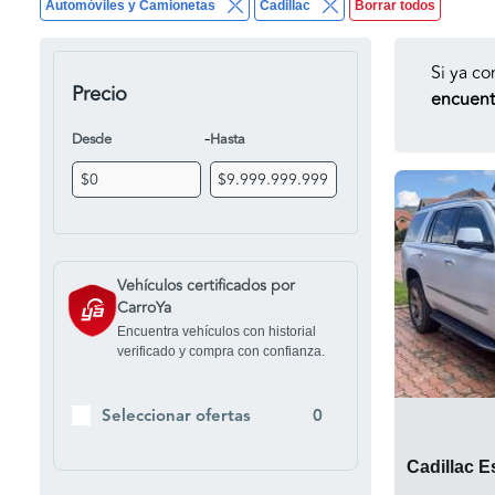
Automóviles y Camionetas
Cadillac
Borrar todos
Si ya co
Precio
encuentr
-
Desde
Hasta
Vehículos certificados por
CarroYa
Encuentra vehículos con historial
verificado y compra con confianza.
Seleccionar ofertas
0
Cadillac E