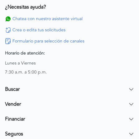
¿Necesitas ayuda?
Chatea con nuestro asistente virtual
Crea o edita tus solicitudes
Formulario para selección de canales
Horario de atención:
Lunes a Viernes
7:30 a.m. a 5:00 p.m.
Buscar
Encuentra un carro
Vender
Encuentra una moto
Publicar mi vehículo
Financiar
Contactar a un asesor
Simular crédito
Seguros