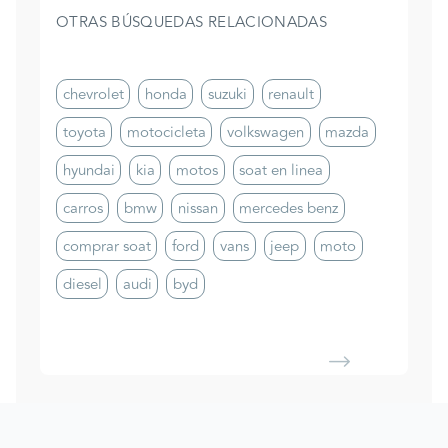
OTRAS BÚSQUEDAS RELACIONADAS
chevrolet
honda
suzuki
renault
toyota
motocicleta
volkswagen
mazda
hyundai
kia
motos
soat en linea
carros
bmw
nissan
mercedes benz
comprar soat
ford
vans
jeep
moto
diesel
audi
byd