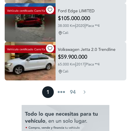
Ford Edge LIMITED
Vehículo certificado
CarroYa
$105.000.000
|
|
38.000 Km
2020
Placa **4
Cali
Volkswagen Jetta 2.0 Trendline
Vehículo certificado
CarroYa
$59.900.000
|
|
65.000 Km
2017
Placa **4
Cali
1
•••
94