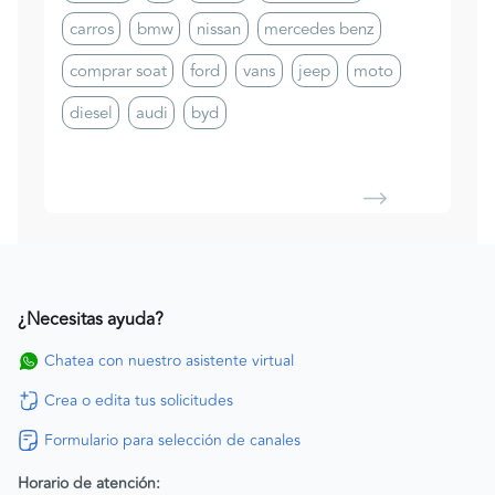
carros
bmw
nissan
mercedes benz
comprar soat
ford
vans
jeep
moto
diesel
audi
byd
¿Necesitas ayuda?
Chatea con nuestro asistente virtual
Crea o edita tus solicitudes
Formulario para selección de canales
Horario de atención: