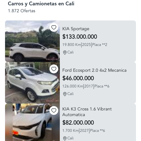
Carros y Camionetas en Cali
1.872 Ofertas
KIA Sportage
$133.000.000
|
|
19.800 Km
2025
Placa **2
Cali
Ford Ecosport 2.0 4x2 Mecanica
$46.000.000
|
|
126.000 Km
2017
Placa **6
Cali
KIA K3 Cross 1.6 Vibrant
Automatica
$82.000.000
|
|
1.700 Km
2027
Placa **6
Cali