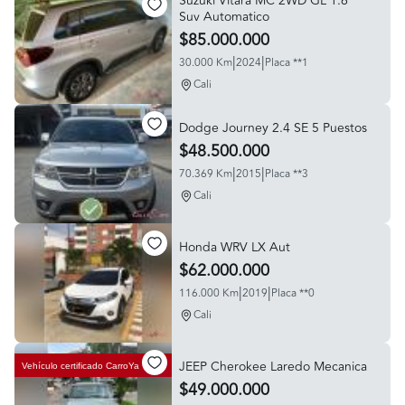
Suzuki Vitara MC 2WD GL 1.6
Suv Automatico
$85.000.000
|
|
30.000 Km
2024
Placa **1
Cali
Dodge Journey 2.4 SE 5 Puestos
$48.500.000
|
|
70.369 Km
2015
Placa **3
Cali
Honda WRV LX Aut
$62.000.000
|
|
116.000 Km
2019
Placa **0
Cali
JEEP Cherokee Laredo Mecanica
Vehículo certificado
CarroYa
$49.000.000