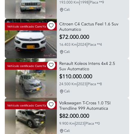
|
|
193.000 Km
1998
Placa **9
Cali
Citroen C4 Cactus Feel 1.6 Suv
Vehículo certificado
CarroYa
Automatico
$72.000.000
|
|
16.403 Km
2024
Placa **4
Cali
Renault Koleos Intens 4x4 2.5
Vehículo certificado
CarroYa
Suv Automatico
$110.000.000
|
|
24.500 Km
2023
Placa **8
Cali
Volkswagen T-Cross 1.0 TSI
Vehículo certificado
CarroYa
Trendline 999 Automatica
$82.000.000
|
|
9.900 Km
2023
Placa **0
Cali