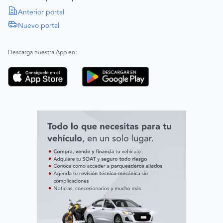
Política de Derechos Humanos
Anterior portal
Nuevo portal
|
SAGRILAFT
Español
Inglés
|
ABAC
Español
Inglés
Descarga nuestra App en:
Código de ética
Línea ética ADL digital Lab
Línea ética AVAL