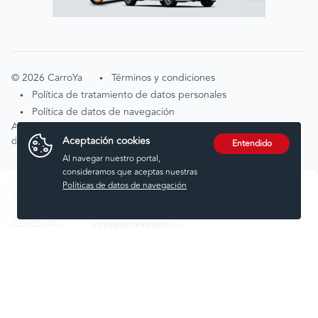
©
2026
CarroYa
Términos y condiciones
•
Política de tratamiento de datos personales
•
Política de datos de navegación
•
Atención de solicitudes por tratamiento de
Aceptación cookies
datos
tratamientodedatos@carroya.com
Entendido
Al navegar nuestro portal,
consideramos que aceptas nuestras
Políticas de datos de navegación
Síguenos en:
Comprar
Vender
Financiar
Seguros
Servicios
Noticias