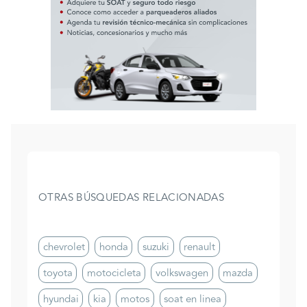
OTRAS BÚSQUEDAS RELACIONADAS
chevrolet
honda
suzuki
renault
toyota
motocicleta
volkswagen
mazda
hyundai
kia
motos
soat en linea