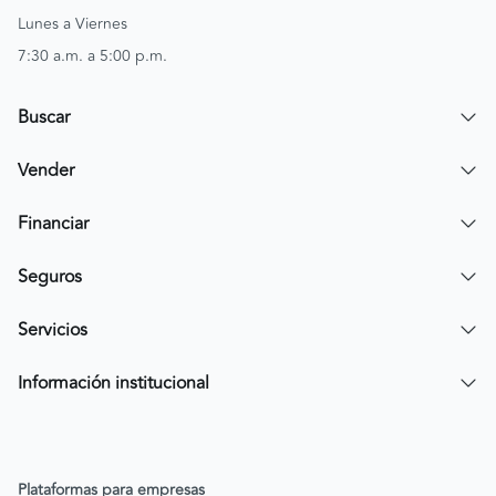
Lunes a Viernes
7:30 a.m. a 5:00 p.m.
Buscar
Encuentra un carro
Vender
Encuentra una moto
Publicar mi vehículo
Financiar
Contactar a un asesor
Simular crédito
Seguros
Compra de cartera
Compra tu SOAT
Servicios
Tarjeta de Credito AV Villas CarroYa
Compra tu Todo Riesgo
Compra y Venta Segura
Información institucional
FacilPass
Política de Sostenibilidad
Parqueadero a tu alcance
Política de Diversidad Equidad e Inclusión (DEI)
Plataformas para empresas