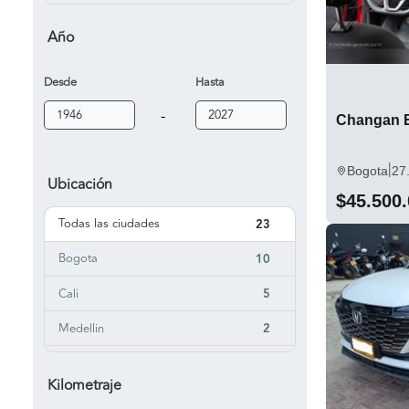
E Star
2
Año
MiniTruck
4
Desde
Hasta
MiniVan
3
-
PickUp
Changan E
1
|
Bogota
27
Ubicación
$45.500
Todas las ciudades
23
Bogota
10
Cali
5
Medellin
2
Acacias
1
Kilometraje
Barranquilla
1