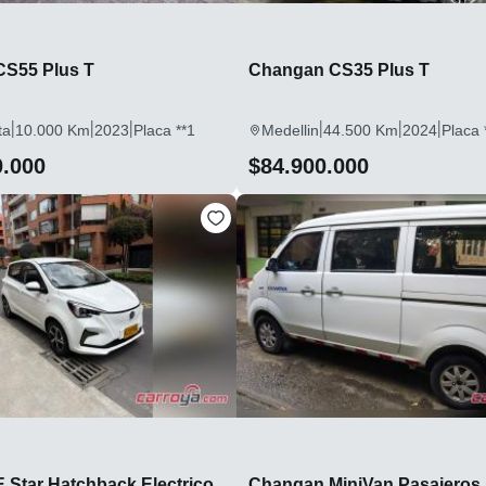
S55 Plus T
Changan CS35 Plus T
|
|
|
|
|
|
ta
10.000 Km
2023
Placa **1
Medellin
44.500 Km
2024
Placa 
0.000
$84.900.000
 Star Hatchback Electrico
Changan MiniVan Pasajeros