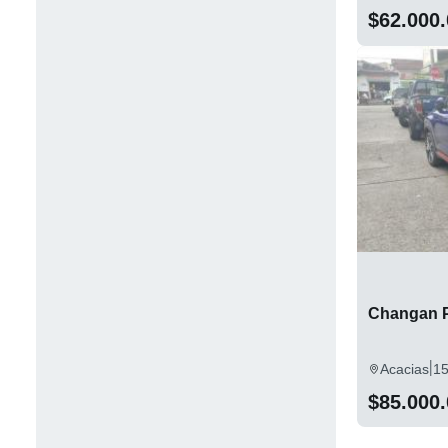
$62.000
Changan P
|
Acacias
1
$85.000