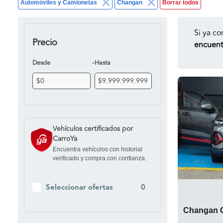
Automóviles y Camionetas
Changan
Borrar todos
Si ya co
Precio
encuentr
-
Desde
Hasta
Vehículos certificados por
CarroYa
Encuentra vehículos con historial
verificado y compra con confianza.
Seleccionar ofertas
0
Changan 