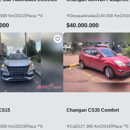
|
|
|
|
.000 Km
2022
Placa **4
Dosquebradas
140.000 Km
201
.000
$40.000.000
CS15
Changan CS35 Comfort
|
|
|
|
|
.000 Km
2023
Placa **6
Cali
127.380 Km
2016
Placa **0