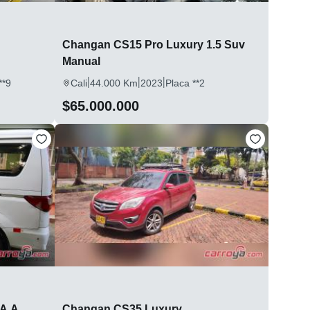
Changan CS15 Pro Luxury 1.5 Suv
Manual
|
|
|
**9
Cali
44.000 Km
2023
Placa **2
$65.000.000
 A.A
Changan CS35 Luxury