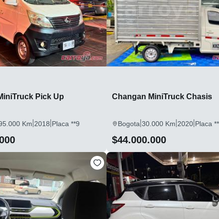
iniTruck Pick Up
Changan MiniTruck Chasis
|
|
|
|
|
95.000 Km
2018
Placa **9
Bogota
30.000 Km
2020
Placa *
.000
$44.000.000