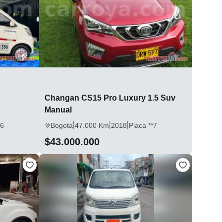
Changan CS15 Pro Luxury 1.5 Suv
Manual
|
|
|
*6
Bogota
47.000 Km
2018
Placa **7
$43.000.000