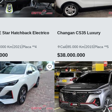
 Star Hatchback Electrico
Changan CS35 Luxury
|
|
|
|
|
.000 Km
2021
Placa **4
Cali
85.000 Km
2015
Placa **5
.000
$38.000.000