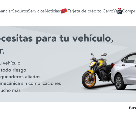
nanciar
Seguros
Servicios
Noticias
Tarjeta de crédito CarroYa
Compra
Bús