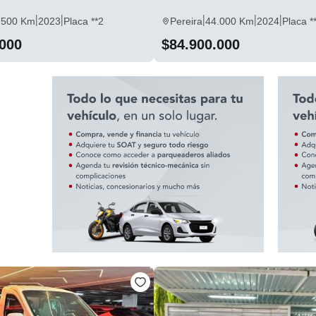
|
|
|
|
|
.500 Km
2023
Placa **2
Pereira
44.000 Km
2024
Placa *
.000
$84.900.000