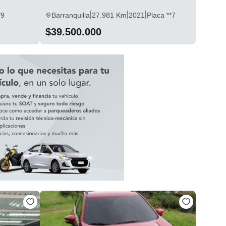
|
|
|
*9
Barranquilla
27.981 Km
2021
Placa **7
$39.500.000