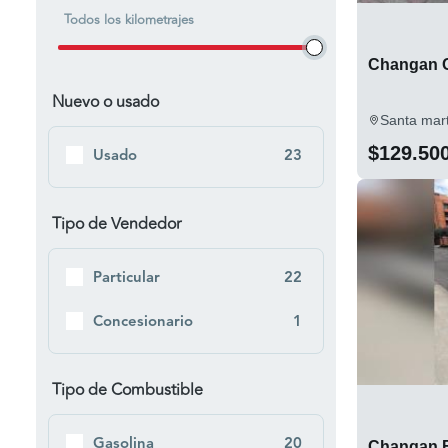
Todos los kilometrajes
Dosquebradas
1
Pereira
Changan C
1
Nuevo o usado
Popayan
1
Santa mar
Santa Marta
1
$129.50
Usado
23
Tipo de Vendedor
Particular
22
Concesionario
1
Tipo de Combustible
Gasolina
20
Changan E