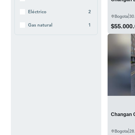
Eléctrico
2
|
Bogota
30
Gas natural
1
$55.000
Changan 
|
Bogota
28