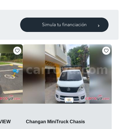
Simula tu financiación
VIEW
Changan MiniTruck Chasis