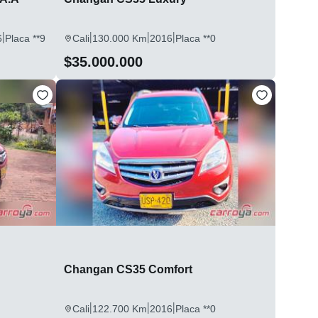
|
|
|
|
6
Placa **9
Cali
130.000 Km
2016
Placa **0
$35.000.000
Changan CS35 Comfort
|
|
|
Cali
122.700 Km
2016
Placa **0