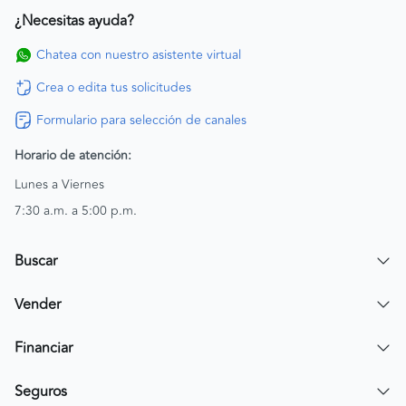
¿Necesitas ayuda?
Chatea con nuestro asistente virtual
Crea o edita tus solicitudes
Formulario para selección de canales
Horario de atención:
Lunes a Viernes
7:30 a.m. a 5:00 p.m.
Buscar
Encuentra un carro
Vender
Encuentra una moto
Publicar mi vehículo
Financiar
Contactar a un asesor
Simular crédito
Seguros