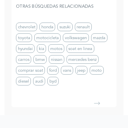
OTRAS BÚSQUEDAS RELACIONADAS
chevrolet
honda
suzuki
renault
toyota
motocicleta
volkswagen
mazda
hyundai
kia
motos
soat en linea
carros
bmw
nissan
mercedes benz
comprar soat
ford
vans
jeep
moto
diesel
audi
byd