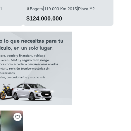
|
|
|
*1
Bogota
119.000 Km
2015
Placa **2
$124.000.000