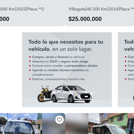
|
|
|
|
|
.000 Km
2015
Placa **2
Bogota
46.500 Km
2014
Placa *
.000
$25.000.000