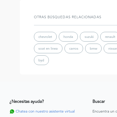
OTRAS BÚSQUEDAS RELACIONADAS
chevrolet
honda
suzuki
renault
soat en linea
carros
bmw
nissa
byd
¿Necesitas ayuda?
Buscar
Chatea con nuestro asistente virtual
Encuentra un c