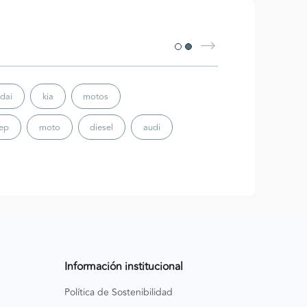
dai
kia
motos
eep
moto
diesel
audi
Información institucional
Política de Sostenibilidad