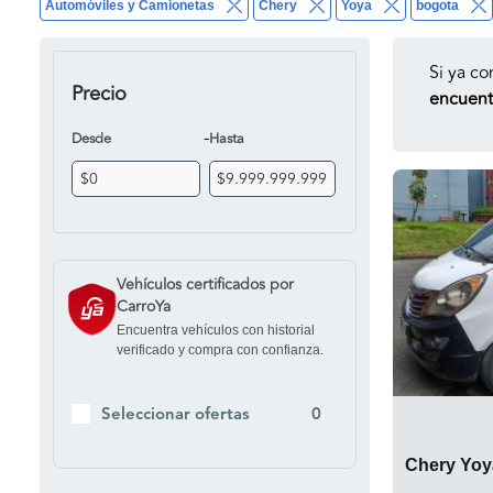
Automóviles y Camionetas
Chery
Yoya
bogota
Si ya co
Precio
encuentr
-
Desde
Hasta
Vehículos certificados por
CarroYa
Encuentra vehículos con historial
verificado y compra con confianza.
Seleccionar ofertas
0
Chery Yoy