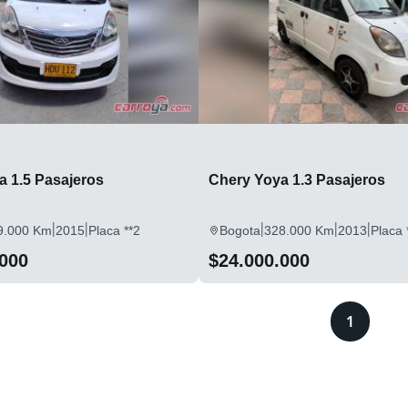
a 1.5 Pasajeros
Chery Yoya 1.3 Pasajeros
|
|
|
|
|
9.000 Km
2015
Placa **2
Bogota
328.000 Km
2013
Placa 
.000
$24.000.000
1