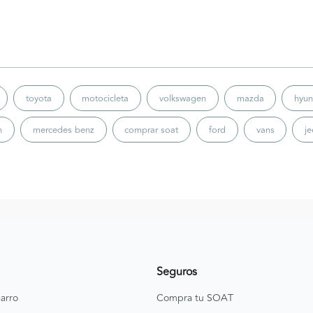
toyota
motocicleta
volkswagen
mazda
hyun
n
mercedes benz
comprar soat
ford
vans
j
Seguros
arro
Compra tu SOAT