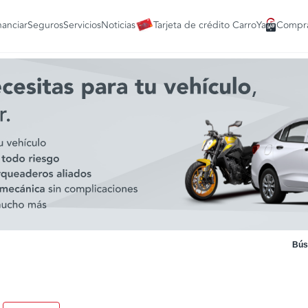
nanciar
Seguros
Servicios
Noticias
Tarjeta de crédito CarroYa
Compra
Bús