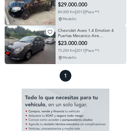
$29.000.000
|
|
84.000 Km
2012
Placa **1
Medellin
Chevrolet Aveo 1.4 Emotion 4
Puertas Mecanico Aire
Acondicionado
$23.000.000
|
|
75.200 Km
2011
Placa **1
Medellin
1