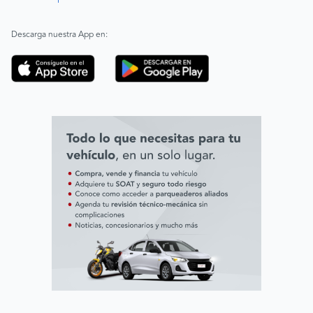
|
ABAC
Español
Inglés
Descarga nuestra App en:
Código de ética
Línea ética ADL digital Lab
Línea ética AVAL