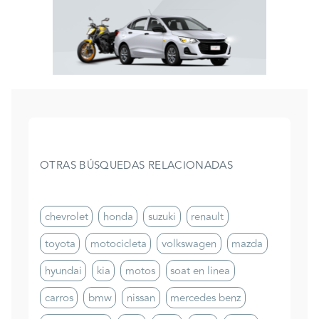
OTRAS BÚSQUEDAS RELACIONADAS
chevrolet
honda
suzuki
renault
toyota
motocicleta
volkswagen
mazda
hyundai
kia
motos
soat en linea
carros
bmw
nissan
mercedes benz