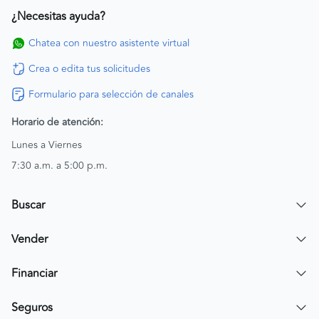
¿Necesitas ayuda?
Chatea con nuestro asistente virtual
Crea o edita tus solicitudes
Formulario para selección de canales
Horario de atención:
Lunes a Viernes
7:30 a.m. a 5:00 p.m.
Buscar
Encuentra un carro
Vender
Encuentra una moto
Publicar mi vehículo
Financiar
Contactar a un asesor
Simular crédito
Seguros