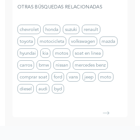
OTRAS BÚSQUEDAS RELACIONADAS
chevrolet
honda
suzuki
renault
toyota
motocicleta
volkswagen
mazda
hyundai
kia
motos
soat en linea
carros
bmw
nissan
mercedes benz
comprar soat
ford
vans
jeep
moto
diesel
audi
byd