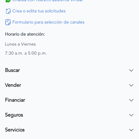
Crea o edita tus solicitudes
Formulario para selección de canales
Horario de atención:
Lunes a Viernes
7:30 a.m. a 5:00 p.m.
Buscar
Encuentra un carro
Vender
Encuentra una moto
Publicar mi vehículo
Financiar
Contactar a un asesor
Simular crédito
Seguros
Compra de cartera
Compra tu SOAT
Servicios
Tarjeta de Credito AV Villas CarroYa