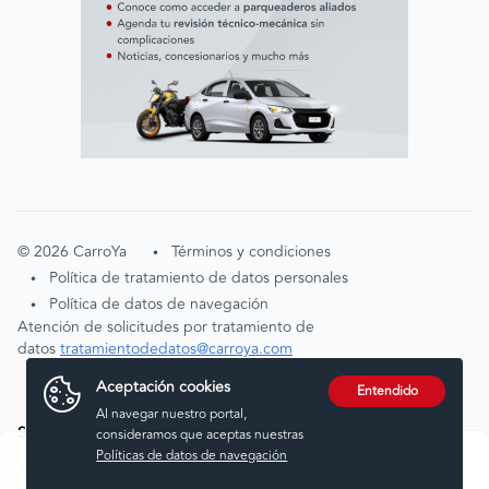
©
2026
CarroYa
Términos y condiciones
•
Política de tratamiento de datos personales
•
Política de datos de navegación
•
Atención de solicitudes por tratamiento de
datos
tratamientodedatos@carroya.com
Aceptación cookies
Entendido
Al navegar nuestro portal,
Síguenos en:
consideramos que aceptas nuestras
Políticas de datos de navegación