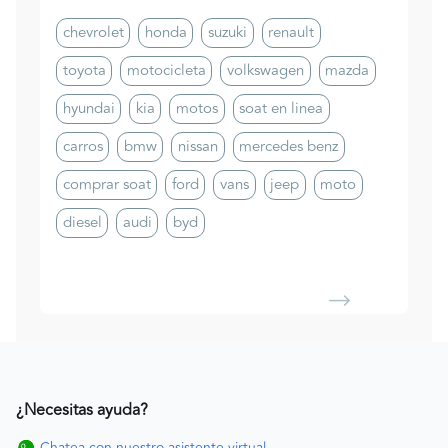
chevrolet
honda
suzuki
renault
toyota
motocicleta
volkswagen
mazda
hyundai
kia
motos
soat en linea
carros
bmw
nissan
mercedes benz
comprar soat
ford
vans
jeep
moto
diesel
audi
byd
¿Necesitas ayuda?
Chatea con nuestro asistente virtual