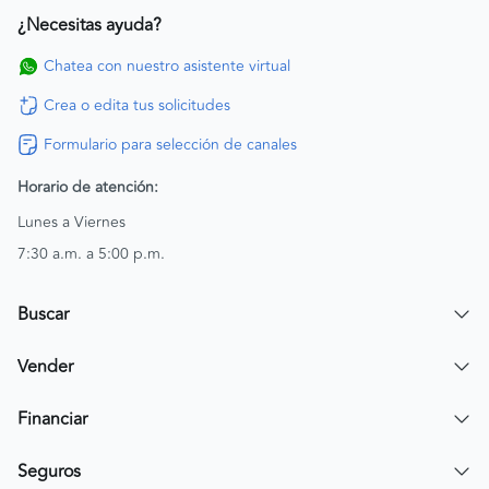
¿Necesitas ayuda?
Chatea con nuestro asistente virtual
Crea o edita tus solicitudes
Formulario para selección de canales
Horario de atención:
Lunes a Viernes
7:30 a.m. a 5:00 p.m.
Buscar
Encuentra un carro
Vender
Encuentra una moto
Publicar mi vehículo
Financiar
Contactar a un asesor
Simular crédito
Seguros