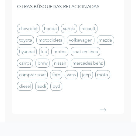
OTRAS BÚSQUEDAS RELACIONADAS
chevrolet
honda
suzuki
renault
toyota
motocicleta
volkswagen
mazda
hyundai
kia
motos
soat en linea
carros
bmw
nissan
mercedes benz
comprar soat
ford
vans
jeep
moto
diesel
audi
byd