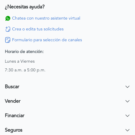
¿Necesitas ayuda?
Chatea con nuestro asistente virtual
Crea o edita tus solicitudes
Formulario para selección de canales
Horario de atención:
Lunes a Viernes
7:30 a.m. a 5:00 p.m.
Buscar
Encuentra un carro
Vender
Encuentra una moto
Publicar mi vehículo
Financiar
Contactar a un asesor
Simular crédito
Seguros