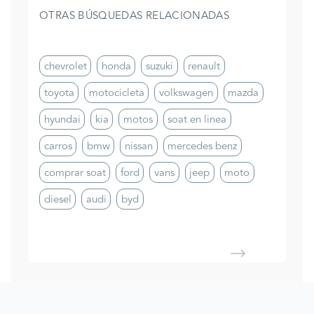
OTRAS BÚSQUEDAS RELACIONADAS
chevrolet
honda
suzuki
renault
toyota
motocicleta
volkswagen
mazda
hyundai
kia
motos
soat en linea
carros
bmw
nissan
mercedes benz
comprar soat
ford
vans
jeep
moto
diesel
audi
byd