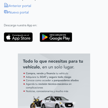
Política de Derechos Humanos
Anterior portal
Nuevo portal
|
SAGRILAFT
Español
Inglés
|
ABAC
Español
Inglés
Descarga nuestra App en:
Código de ética
Línea ética ADL digital Lab
Línea ética AVAL