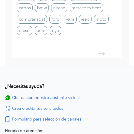
carros
bmw
nissan
mercedes benz
comprar soat
ford
vans
jeep
moto
diesel
audi
byd
¿Necesitas ayuda?
Chatea con nuestro asistente virtual
Crea o edita tus solicitudes
Formulario para selección de canales
Horario de atención: