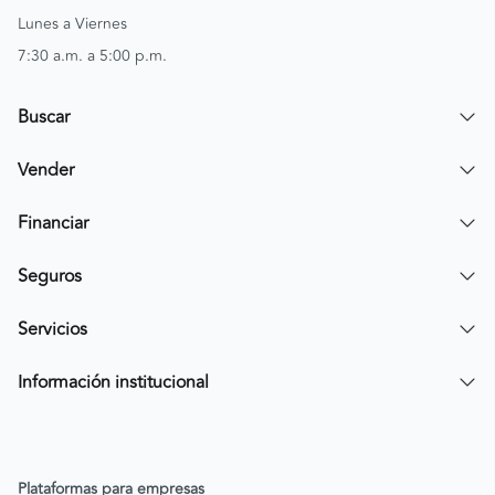
Lunes a Viernes
7:30 a.m. a 5:00 p.m.
Buscar
Encuentra un carro
Vender
Encuentra una moto
Publicar mi vehículo
Financiar
Contactar a un asesor
Simular crédito
Seguros
Compra de cartera
Compra tu SOAT
Servicios
Tarjeta de Credito AV Villas CarroYa
Compra tu Todo Riesgo
Compra y Venta Segura
Información institucional
FacilPass
Política de Sostenibilidad
Parqueadero a tu alcance
Política de Diversidad Equidad e Inclusión (DEI)
Plataformas para empresas