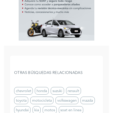
OTRAS BÚSQUEDAS RELACIONADAS
chevrolet
honda
suzuki
renault
toyota
motocicleta
volkswagen
mazda
hyundai
kia
motos
soat en linea