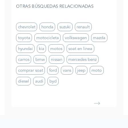
OTRAS BÚSQUEDAS RELACIONADAS
chevrolet
honda
suzuki
renault
toyota
motocicleta
volkswagen
mazda
hyundai
kia
motos
soat en linea
carros
bmw
nissan
mercedes benz
comprar soat
ford
vans
jeep
moto
diesel
audi
byd