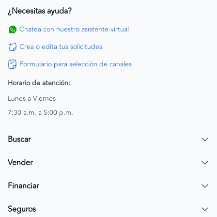
¿Necesitas ayuda?
Chatea con nuestro asistente virtual
Crea o edita tus solicitudes
Formulario para selección de canales
Horario de atención:
Lunes a Viernes
7:30 a.m. a 5:00 p.m.
Buscar
Encuentra un carro
Vender
Encuentra una moto
Publicar mi vehículo
Financiar
Contactar a un asesor
Simular crédito
Seguros