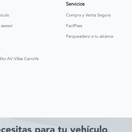
Servicios
ículo
Compra y Venta Segura
 asesor
FacilPass
Parqueadero a tu alcance
o
ito AV Villas CarroYa