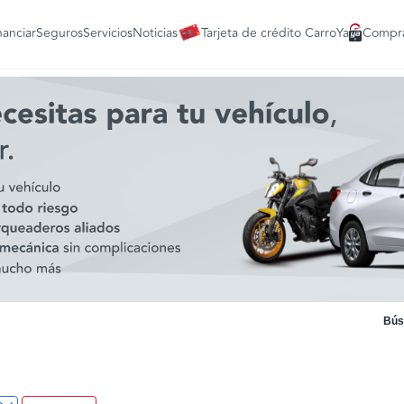
nanciar
Seguros
Servicios
Noticias
Tarjeta de crédito CarroYa
Compra
Bús