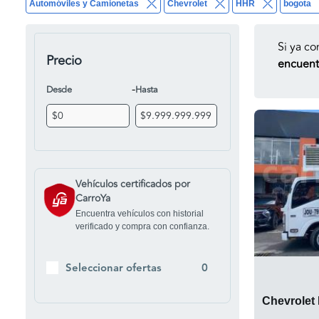
Automóviles y Camionetas
Chevrolet
HHR
bogota
Si ya co
Precio
encuentr
-
Desde
Hasta
Vehículos certificados por
CarroYa
Encuentra vehículos con historial
verificado y compra con confianza.
Seleccionar ofertas
0
Chevrolet