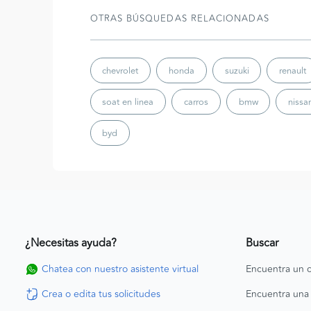
OTRAS BÚSQUEDAS RELACIONADAS
chevrolet
honda
suzuki
renault
soat en linea
carros
bmw
nissa
byd
¿Necesitas ayuda?
Buscar
Chatea con nuestro asistente virtual
Encuentra un c
Crea o edita tus solicitudes
Encuentra una