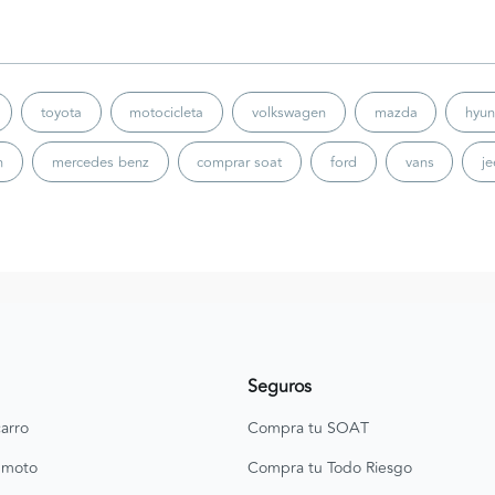
toyota
motocicleta
volkswagen
mazda
hyun
n
mercedes benz
comprar soat
ford
vans
j
Seguros
arro
Compra tu SOAT
 moto
Compra tu Todo Riesgo