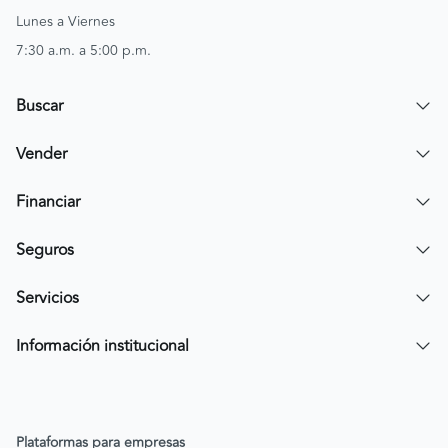
Lunes a Viernes
7:30 a.m. a 5:00 p.m.
Buscar
Encuentra un carro
Vender
Encuentra una moto
Publicar mi vehículo
Financiar
Contactar a un asesor
Simular crédito
Seguros
Compra de cartera
Compra tu SOAT
Servicios
Tarjeta de Credito AV Villas CarroYa
Compra tu Todo Riesgo
Compra y Venta Segura
Información institucional
FacilPass
Política de Sostenibilidad
Parqueadero a tu alcance
Política de Diversidad Equidad e Inclusión (DEI)
Plataformas para empresas