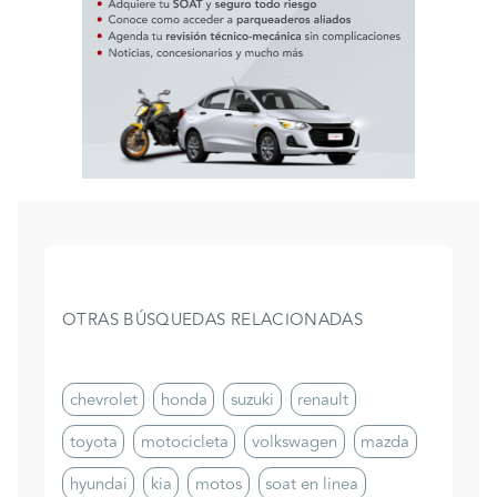
OTRAS BÚSQUEDAS RELACIONADAS
chevrolet
honda
suzuki
renault
toyota
motocicleta
volkswagen
mazda
hyundai
kia
motos
soat en linea