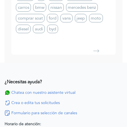
carros
bmw
nissan
mercedes benz
comprar soat
ford
vans
jeep
moto
diesel
audi
byd
¿Necesitas ayuda?
Chatea con nuestro asistente virtual
Crea o edita tus solicitudes
Formulario para selección de canales
Horario de atención: