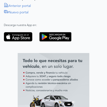
Política de Derechos Humanos
Anterior portal
Nuevo portal
|
SAGRILAFT
Español
Inglés
|
ABAC
Español
Inglés
Descarga nuestra App en:
Código de ética
Línea ética ADL digital Lab
Línea ética AVAL