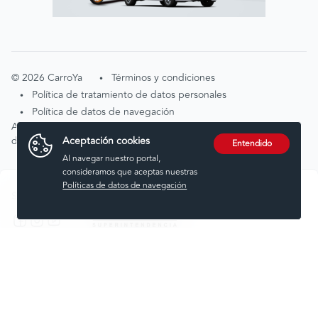
©
2026
CarroYa
Términos y condiciones
•
Política de tratamiento de datos personales
•
Política de datos de navegación
•
Atención de solicitudes por tratamiento de
Aceptación cookies
datos
tratamientodedatos@carroya.com
Entendido
Al navegar nuestro portal,
consideramos que aceptas nuestras
Políticas de datos de navegación
Síguenos en:
Comprar
Vender
Financiar
Seguros
Servicios
Noticias