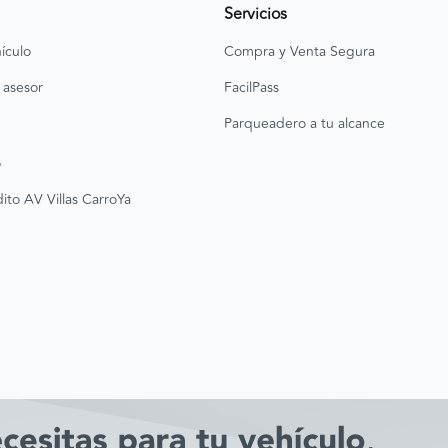
Servicios
ículo
Compra y Venta Segura
 asesor
FacilPass
Parqueadero a tu alcance
o
ito AV Villas CarroYa