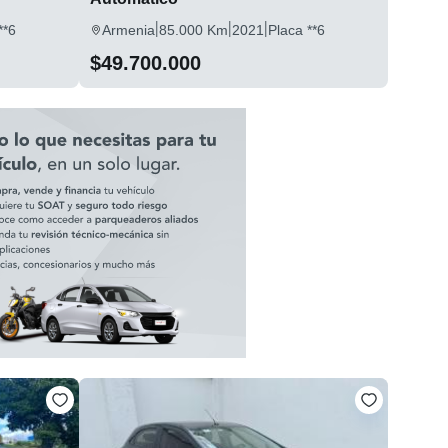
|
|
|
**6
Armenia
85.000 Km
2021
Placa **6
$49.700.000