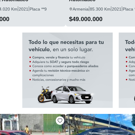
|
|
|
|
|
4.020 Km
2021
Placa **9
Armenia
85.300 Km
2021
Placa 
.000
$49.000.000