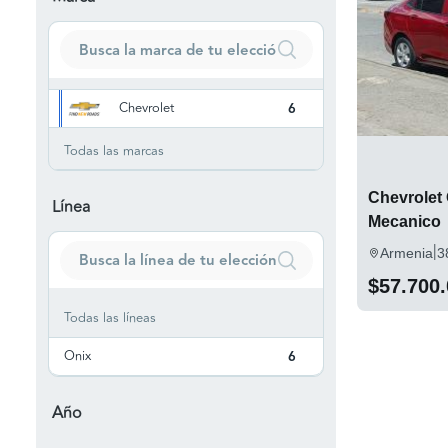
Chevrolet
6
Todas las marcas
Chevrolet 
Línea
Mecanico
|
Armenia
3
$57.700
Todas las líneas
Onix
6
Año