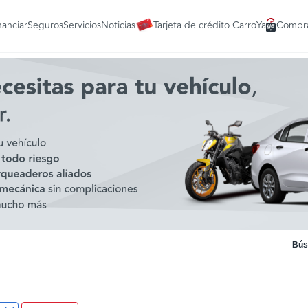
nanciar
Seguros
Servicios
Noticias
Tarjeta de crédito CarroYa
Compra
Bús