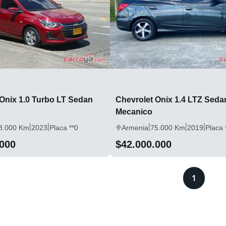
Onix 1.0 Turbo LT Sedan
Chevrolet Onix 1.4 LTZ Seda
Mecanico
|
|
|
|
|
8.000 Km
2023
Placa **0
Armenia
75.000 Km
2019
Placa 
.000
$42.000.000
1