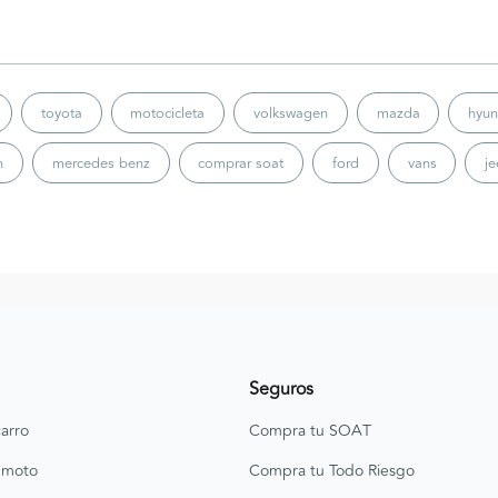
toyota
motocicleta
volkswagen
mazda
hyun
n
mercedes benz
comprar soat
ford
vans
j
Seguros
arro
Compra tu SOAT
 moto
Compra tu Todo Riesgo