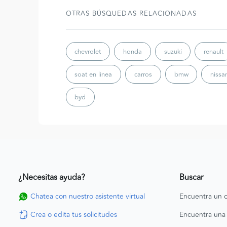
OTRAS BÚSQUEDAS RELACIONADAS
chevrolet
honda
suzuki
renault
soat en linea
carros
bmw
nissa
byd
¿Necesitas ayuda?
Buscar
Chatea con nuestro asistente virtual
Encuentra un c
Crea o edita tus solicitudes
Encuentra una