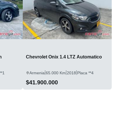
n
Chevrolet Onix 1.4 LTZ Automatico
|
|
|
**1
Armenia
65.000 Km
2018
Placa **4
$41.900.000