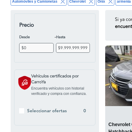
Automóviles y Camionetas
Chevrolet
Onix
armenia
Si ya co
Precio
encuentr
-
Desde
Hasta
Vehículos certificados por
CarroYa
Encuentra vehículos con historial
verificado y compra con confianza.
Seleccionar ofertas
0
Chevrolet 
Hatchback