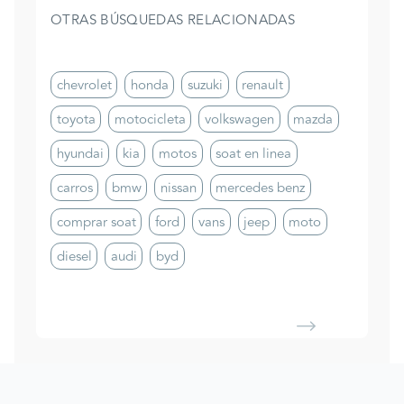
OTRAS BÚSQUEDAS RELACIONADAS
chevrolet
honda
suzuki
renault
toyota
motocicleta
volkswagen
mazda
hyundai
kia
motos
soat en linea
carros
bmw
nissan
mercedes benz
comprar soat
ford
vans
jeep
moto
diesel
audi
byd