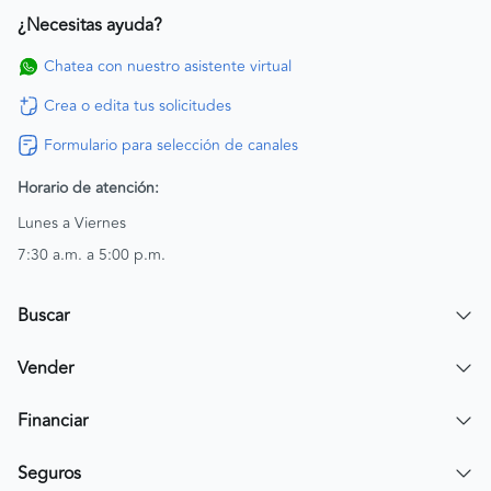
¿Necesitas ayuda?
Chatea con nuestro asistente virtual
Crea o edita tus solicitudes
Formulario para selección de canales
Horario de atención:
Lunes a Viernes
7:30 a.m. a 5:00 p.m.
Buscar
Encuentra un carro
Vender
Encuentra una moto
Publicar mi vehículo
Financiar
Contactar a un asesor
Simular crédito
Seguros