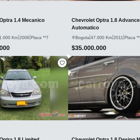
Optra 1.4 Mecanico
Chevrolet Optra 1.8 Advance
Automatico
|
|
|
|
|
1.000 Km
2006
Placa **7
Bogota
47.000 Km
2011
Placa *
.000
$35.000.000
Optra 1.8 Limited
Chevrolet Optra 1.8 Desing 