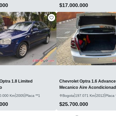
.000
$17.000.000
Optra 1.8 Limited
Chevrolet Optra 1.6 Advance
o
Mecanico Aire Acondiciona
|
|
|
|
|
0.000 Km
2005
Placa **1
Bogota
197.071 Km
2012
Placa 
.000
$25.700.000