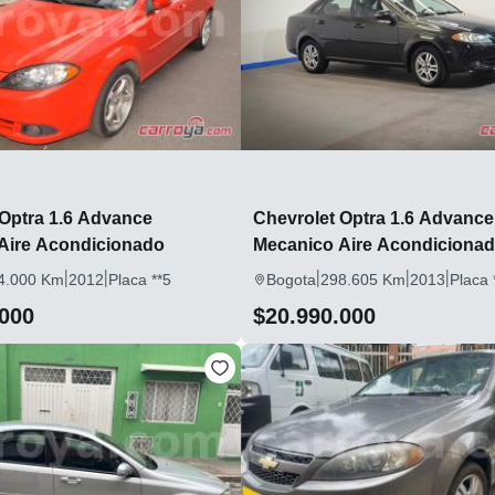
 Optra 1.6 Advance
Chevrolet Optra 1.6 Advance
Aire Acondicionado
Mecanico Aire Acondiciona
|
|
|
|
|
4.000 Km
2012
Placa **5
Bogota
298.605 Km
2013
Placa 
.000
$20.990.000