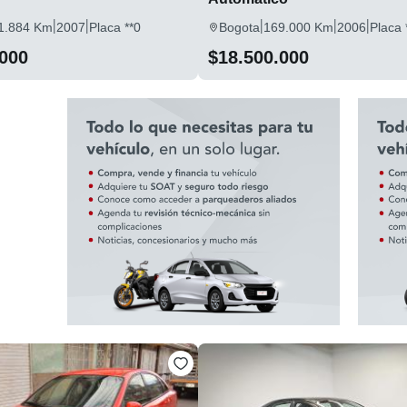
|
|
|
|
|
1.884 Km
2007
Placa **0
Bogota
169.000 Km
2006
Placa 
.000
$18.500.000