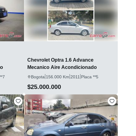
Chevrolet Optra 1.6 Advance
do
Mecanico Aire Acondicionado
|
|
|
**7
Bogota
156.000 Km
2011
Placa **5
$25.000.000