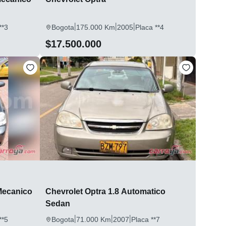
|
|
|
**3
Bogota
175.000 Km
2005
Placa **4
$17.500.000
 Mecanico
Chevrolet Optra 1.8 Automatico
Sedan
|
|
|
**5
Bogota
71.000 Km
2007
Placa **7