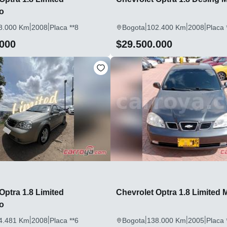
o
|
|
|
|
|
8.000 Km
2008
Placa **8
Bogota
102.400 Km
2008
Placa 
.000
$29.500.000
Optra 1.8 Limited
Chevrolet Optra 1.8 Limited
o
|
|
|
|
|
4.481 Km
2008
Placa **6
Bogota
138.000 Km
2005
Placa 