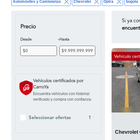
Automóviles y Camionetas
Chevrolet
Optra
bogota
Si ya co
Precio
encuentr
-
Desde
Hasta
Vehículo cert
Vehículos certificados por
CarroYa
Encuentra vehículos con historial
verificado y compra con confianza.
Seleccionar ofertas
1
Chevrolet 