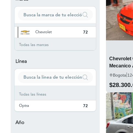
Chevrolet
72
Todas las marcas
Chevrolet
Línea
Mecanico 
|
Bogota
12
$28.300
Todas las líneas
Optra
72
Año