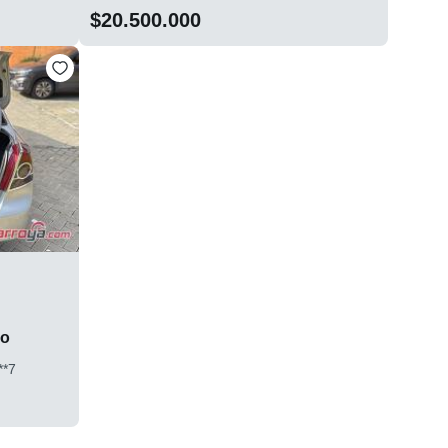
$20.500.000
do
**7