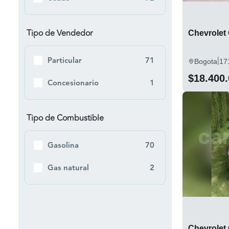
Tipo de Vendedor
Chevrolet 
|
Particular
71
Bogota
17
$18.400
Concesionario
1
Tipo de Combustible
Gasolina
70
Gas natural
2
Chevrolet 