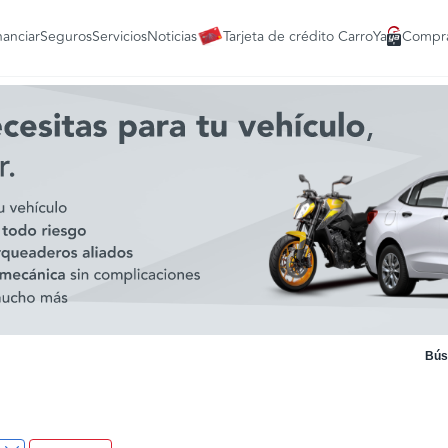
nanciar
Seguros
Servicios
Noticias
Tarjeta de crédito CarroYa
Compra
Bús