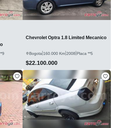
Chevrolet Optra 1.8 Limited Mecanico
do
|
|
|
**9
Bogota
160.000 Km
2008
Placa **5
$22.100.000