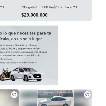
|
|
|
**0
Bogota
165.000 Km
2007
Placa **3
$20.000.000