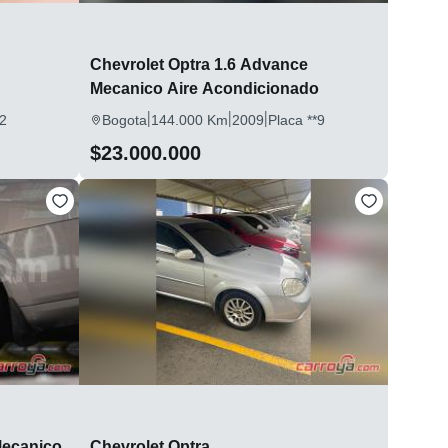
Chevrolet Optra 1.6 Advance
Mecanico Aire Acondicionado
|
|
|
*2
Bogota
144.000 Km
2009
Placa **9
$23.000.000
Mecanico
Chevrolet Optra