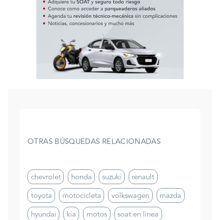
OTRAS BÚSQUEDAS RELACIONADAS
chevrolet
honda
suzuki
renault
toyota
motocicleta
volkswagen
mazda
hyundai
kia
motos
soat en linea