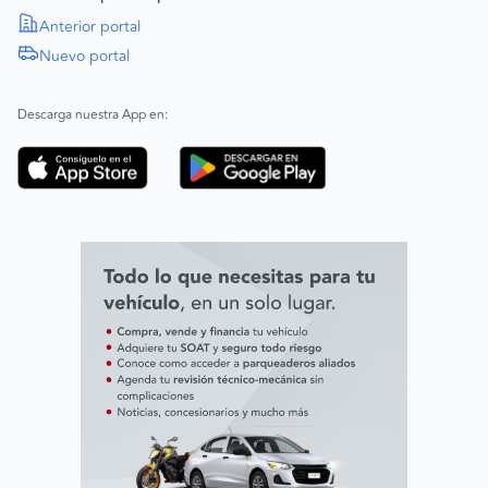
Política de Derechos Humanos
Anterior portal
Nuevo portal
|
SAGRILAFT
Español
Inglés
|
ABAC
Español
Inglés
Descarga nuestra App en:
Código de ética
Línea ética ADL digital Lab
Línea ética AVAL