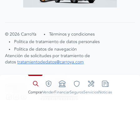
©
2026
CarroYa
Términos y condiciones
•
Política de tratamiento de datos personales
•
Política de datos de navegación
•
Atención de solicitudes por tratamiento de
Aceptación cookies
datos
tratamientodedatos@carroya.com
Entendido
Al navegar nuestro portal,
consideramos que aceptas nuestras
Políticas de datos de navegación
Síguenos en:
Comprar
Vender
Financiar
Seguros
Servicios
Noticias