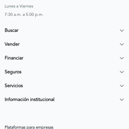
Lunes a Viernes
7:30 a.m. a 5:00 p.m.
Buscar
Encuentra un carro
Vender
Encuentra una moto
Publicar mi vehículo
Financiar
Contactar a un asesor
Simular crédito
Seguros
Compra de cartera
Compra tu SOAT
Servicios
Tarjeta de Credito AV Villas CarroYa
Compra tu Todo Riesgo
Compra y Venta Segura
Información institucional
FacilPass
Política de Sostenibilidad
Parqueadero a tu alcance
Política de Diversidad Equidad e Inclusión (DEI)
Plataformas para empresas