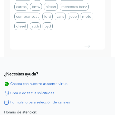
carros
bmw
nissan
mercedes benz
comprar soat
ford
vans
jeep
moto
diesel
audi
byd
¿Necesitas ayuda?
Chatea con nuestro asistente virtual
Crea o edita tus solicitudes
Formulario para selección de canales
Horario de atención: