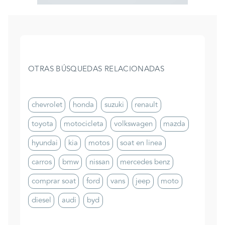
OTRAS BÚSQUEDAS RELACIONADAS
chevrolet
honda
suzuki
renault
toyota
motocicleta
volkswagen
mazda
hyundai
kia
motos
soat en linea
carros
bmw
nissan
mercedes benz
comprar soat
ford
vans
jeep
moto
diesel
audi
byd