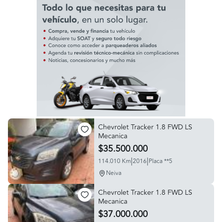
Chevrolet Tracker 1.8 FWD LS
Mecanica
$35.500.000
|
|
114.010 Km
2016
Placa **5
Neiva
Chevrolet Tracker 1.8 FWD LS
Mecanica
$37.000.000