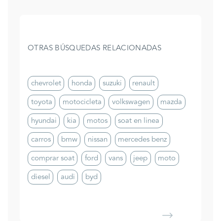
OTRAS BÚSQUEDAS RELACIONADAS
chevrolet
honda
suzuki
renault
toyota
motocicleta
volkswagen
mazda
hyundai
kia
motos
soat en linea
carros
bmw
nissan
mercedes benz
comprar soat
ford
vans
jeep
moto
diesel
audi
byd