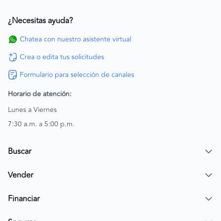
¿Necesitas ayuda?
Chatea con nuestro asistente virtual
Crea o edita tus solicitudes
Formulario para selección de canales
Horario de atención:
Lunes a Viernes
7:30 a.m. a 5:00 p.m.
Buscar
Encuentra un carro
Vender
Encuentra una moto
Publicar mi vehículo
Financiar
Contactar a un asesor