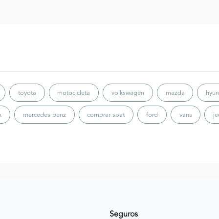
toyota
motocicleta
volkswagen
mazda
hyun
n
mercedes benz
comprar soat
ford
vans
j
Seguros