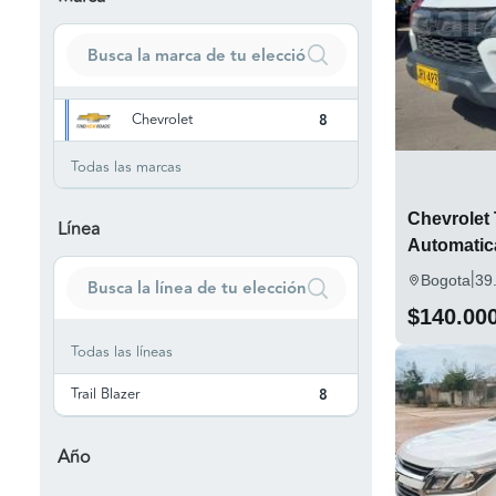
Chevrolet
8
Todas las marcas
Chevrolet 
Línea
Automatic
|
Bogota
39
$140.00
Todas las líneas
Trail Blazer
8
Año