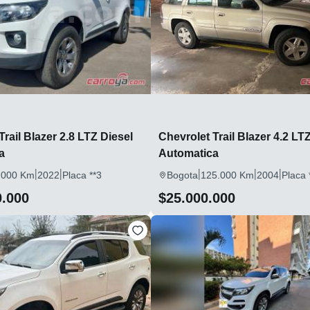
Trail Blazer 2.8 LTZ Diesel
Chevrolet Trail Blazer 4.2 LT
a
Automatica
|
|
|
|
|
.000 Km
2022
Placa **3
Bogota
125.000 Km
2004
Placa 
0.000
$25.000.000