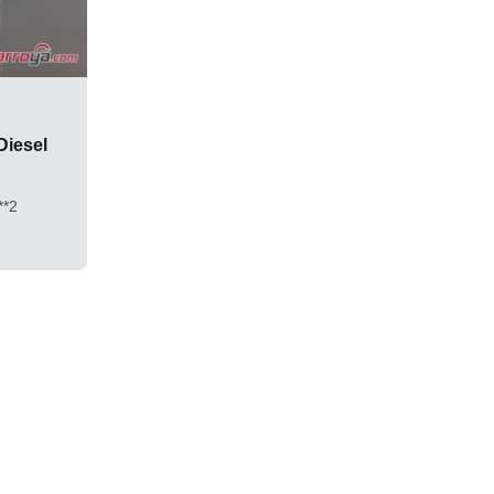
Diesel
**2