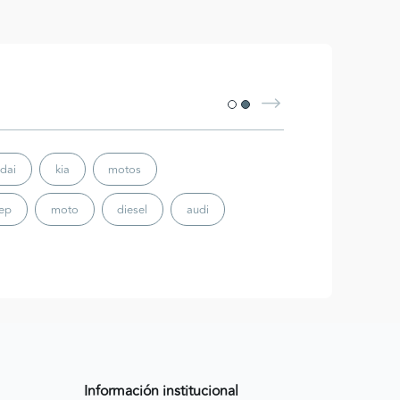
dai
kia
motos
eep
moto
diesel
audi
Información institucional