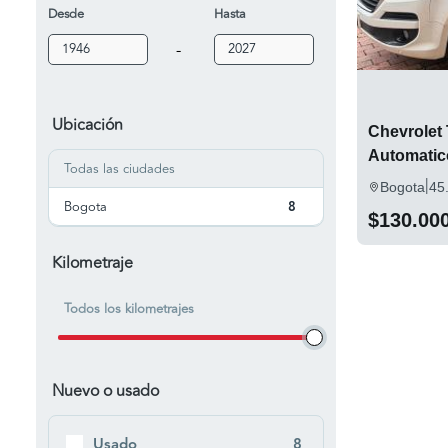
Desde
Hasta
-
Ubicación
Chevrolet T
Automatic
Todas las ciudades
|
Bogota
45
Bogota
8
$130.00
Kilometraje
Todos los kilometrajes
Nuevo o usado
Usado
8