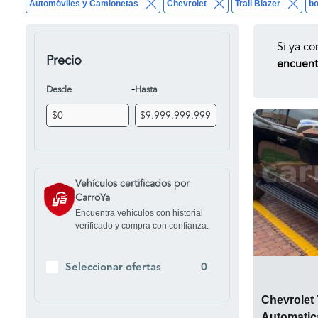
Automóviles y Camionetas
Chevrolet
Trail Blazer
bo
Si ya co
Precio
encuentr
-
Desde
Hasta
Vehículos certificados por
CarroYa
Encuentra vehículos con historial
verificado y compra con confianza.
Seleccionar ofertas
0
Chevrolet 
Automatic