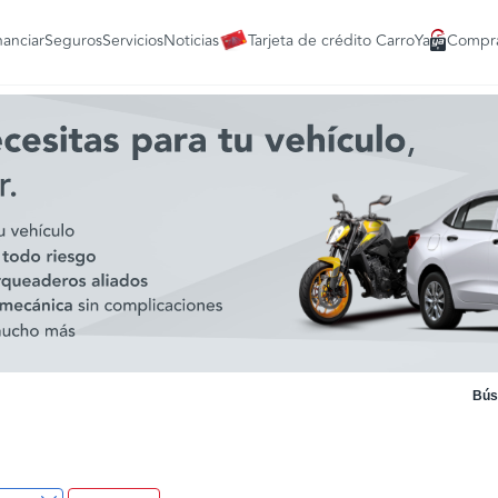
nanciar
Seguros
Servicios
Noticias
Tarjeta de crédito CarroYa
Compra
Bús