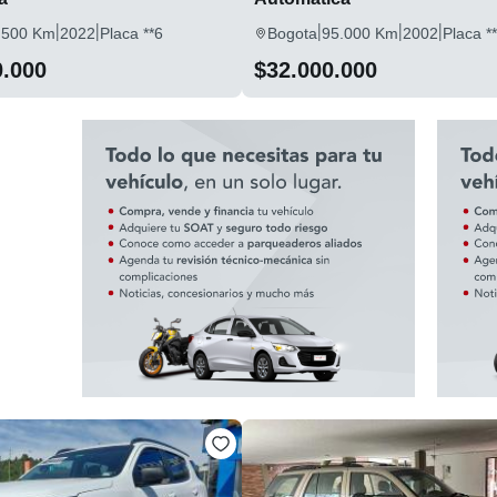
|
|
|
|
|
.500 Km
2022
Placa **6
Bogota
95.000 Km
2002
Placa *
0.000
$32.000.000