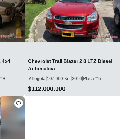
Z 4x4
Chevrolet Trail Blazer 2.8 LTZ Diesel
Automatica
|
|
|
**9
Bogota
107.000 Km
2016
Placa **5
$112.000.000