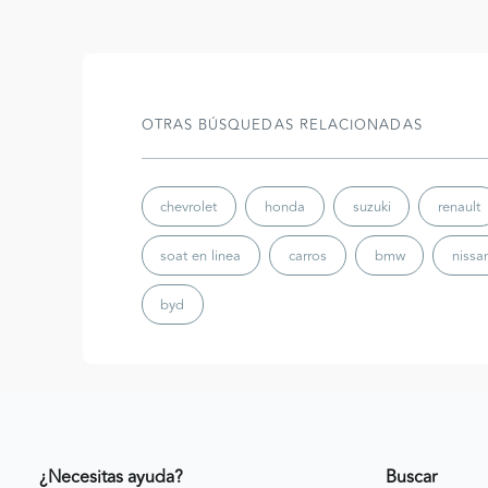
OTRAS BÚSQUEDAS RELACIONADAS
chevrolet
honda
suzuki
renault
soat en linea
carros
bmw
nissa
byd
¿Necesitas ayuda?
Buscar