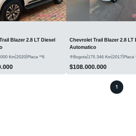
rail Blazer 2.8 LT Diesel
Chevrolet Trail Blazer 2.8 LT 
o
Automatico
|
|
|
|
|
.000 Km
2020
Placa **6
Bogota
175.346 Km
2017
Placa 
0.000
$108.000.000
1