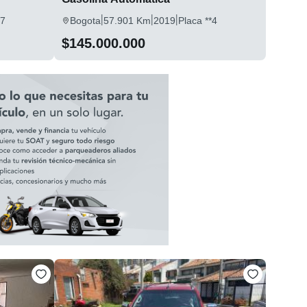
|
|
|
*7
Bogota
57.901 Km
2019
Placa **4
$145.000.000