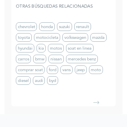
OTRAS BÚSQUEDAS RELACIONADAS
chevrolet
honda
suzuki
renault
toyota
motocicleta
volkswagen
mazda
hyundai
kia
motos
soat en linea
carros
bmw
nissan
mercedes benz
comprar soat
ford
vans
jeep
moto
diesel
audi
byd