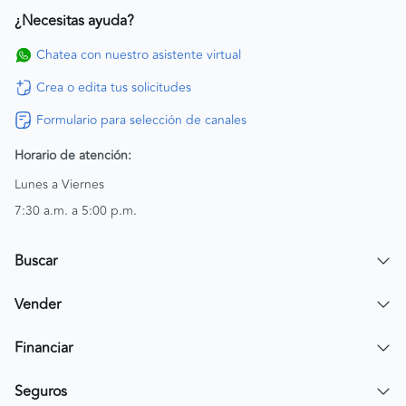
¿Necesitas ayuda?
Chatea con nuestro asistente virtual
Crea o edita tus solicitudes
Formulario para selección de canales
Horario de atención:
Lunes a Viernes
7:30 a.m. a 5:00 p.m.
Buscar
Encuentra un carro
Vender
Encuentra una moto
Publicar mi vehículo
Financiar
Contactar a un asesor
Simular crédito
Seguros