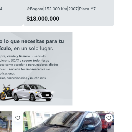
|
|
|
*4
Bogota
152.000 Km
2007
Placa **7
$18.000.000