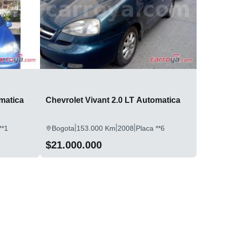
matica
Chevrolet Vivant 2.0 LT Automatica
|
|
|
**1
Bogota
153.000 Km
2008
Placa **6
$21.000.000