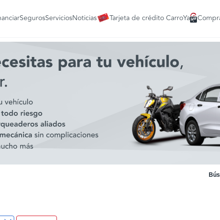
nanciar
Seguros
Servicios
Noticias
Tarjeta de crédito CarroYa
Compra
Bús