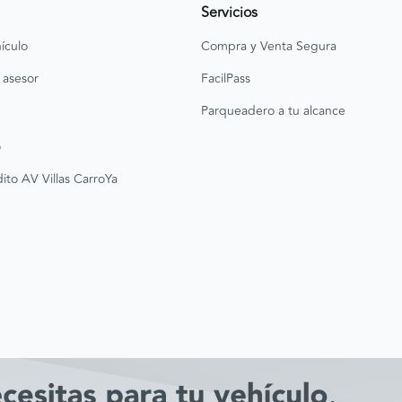
Servicios
ículo
Compra y Venta Segura
 asesor
FacilPass
Parqueadero a tu alcance
o
ito AV Villas CarroYa