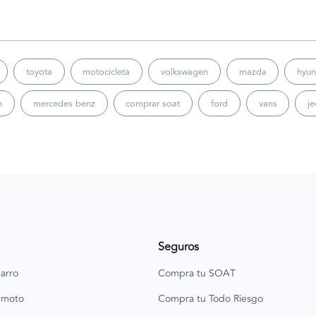
toyota
motocicleta
volkswagen
mazda
hyun
n
mercedes benz
comprar soat
ford
vans
j
Seguros
arro
Compra tu SOAT
 moto
Compra tu Todo Riesgo