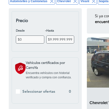
Automóviles y Camionetas
Chevrolet
Vivant
bogota
Si ya co
Precio
encuentr
-
Desde
Hasta
Vehículos certificados por
CarroYa
Encuentra vehículos con historial
verificado y compra con confianza.
Seleccionar ofertas
0
Chevrolet 