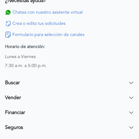
¿Necesitas ayuda?
Chatea con nuestro asistente virtual
Crea o edita tus solicitudes
Formulario para selección de canales
Horario de atención:
Lunes a Viernes
7:30 a.m. a 5:00 p.m.
Buscar
Encuentra un carro
Vender
Encuentra una moto
Publicar mi vehículo
Financiar
Contactar a un asesor
Simular crédito
Seguros
Compra de cartera