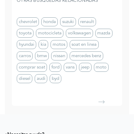
OTRAS BÚSQUEDAS RELACIONADAS
chevrolet
honda
suzuki
renault
toyota
motocicleta
volkswagen
mazda
hyundai
kia
motos
soat en linea
carros
bmw
nissan
mercedes benz
comprar soat
ford
vans
jeep
moto
diesel
audi
byd