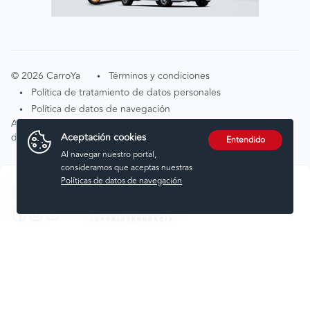
©
2026
CarroYa
Términos y condiciones
•
Política de tratamiento de datos personales
•
Política de datos de navegación
•
Atención de solicitudes por tratamiento de
Aceptación cookies
datos
tratamientodedatos@carroya.com
Entendido
Al navegar nuestro portal,
consideramos que aceptas nuestras
Políticas de datos de navegación
Síguenos en:
Comprar
Vender
Financiar
Seguros
Servicios
Noticias