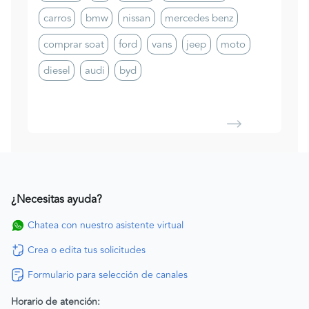
carros
bmw
nissan
mercedes benz
comprar soat
ford
vans
jeep
moto
diesel
audi
byd
¿Necesitas ayuda?
Chatea con nuestro asistente virtual
Crea o edita tus solicitudes
Formulario para selección de canales
Horario de atención: