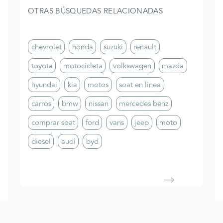
OTRAS BÚSQUEDAS RELACIONADAS
chevrolet
honda
suzuki
renault
toyota
motocicleta
volkswagen
mazda
hyundai
kia
motos
soat en linea
carros
bmw
nissan
mercedes benz
comprar soat
ford
vans
jeep
moto
diesel
audi
byd