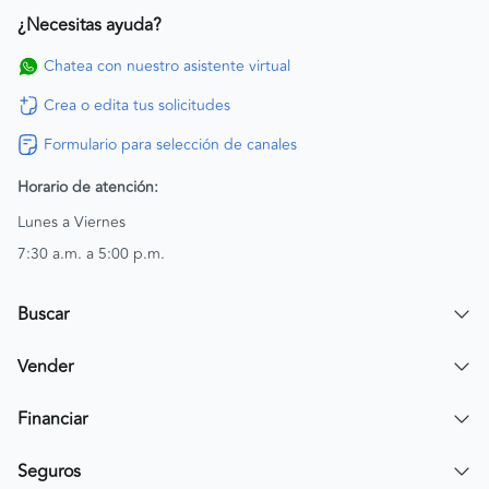
¿Necesitas ayuda?
Chatea con nuestro asistente virtual
Crea o edita tus solicitudes
Formulario para selección de canales
Horario de atención:
Lunes a Viernes
7:30 a.m. a 5:00 p.m.
Buscar
Encuentra un carro
Vender
Encuentra una moto
Publicar mi vehículo
Financiar
Contactar a un asesor
Simular crédito
Seguros