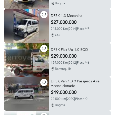
Bogota
DFSK 1.3 Mecanica
$27.000.000
|
|
245.000 Km
2014
Placa **7
Cali
DFSK Pick Up 1.0 ECO
$29.000.000
|
|
129.000 Km
2012
Placa **6
Barranquilla
DFSK Van 1.3 9 Pasajeros Aire
Acondicionado
$49.000.000
|
|
22.500 Km
2020
Placa **0
Bogota