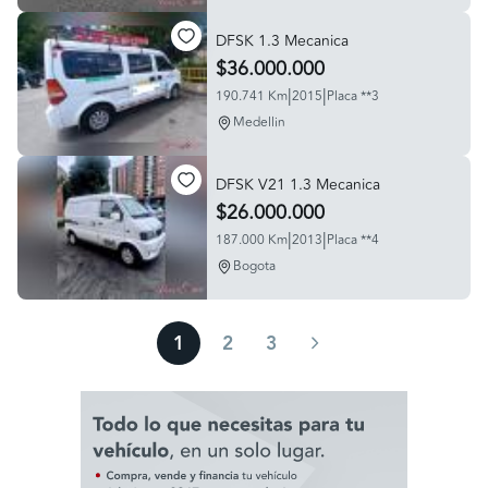
DFSK 1.3 Mecanica
$36.000.000
|
|
190.741 Km
2015
Placa **3
Medellin
DFSK V21 1.3 Mecanica
$26.000.000
|
|
187.000 Km
2013
Placa **4
Bogota
1
2
3