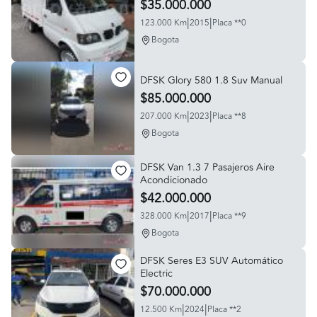
$35.000.000
|
|
123.000 Km
2015
Placa **0
Bogota
DFSK Glory 580 1.8 Suv Manual
$85.000.000
|
|
207.000 Km
2023
Placa **8
Bogota
DFSK Van 1.3 7 Pasajeros Aire
Acondicionado
$42.000.000
|
|
328.000 Km
2017
Placa **9
Bogota
DFSK Seres E3 SUV Automático
Electric
$70.000.000
|
|
12.500 Km
2024
Placa **2