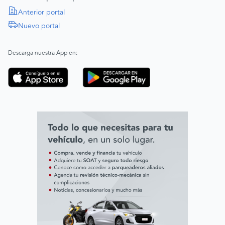
Política de Derechos Humanos
Anterior portal
Nuevo portal
|
SAGRILAFT
Español
Inglés
|
ABAC
Español
Inglés
Descarga nuestra App en:
Código de ética
Línea ética ADL digital Lab
Línea ética AVAL