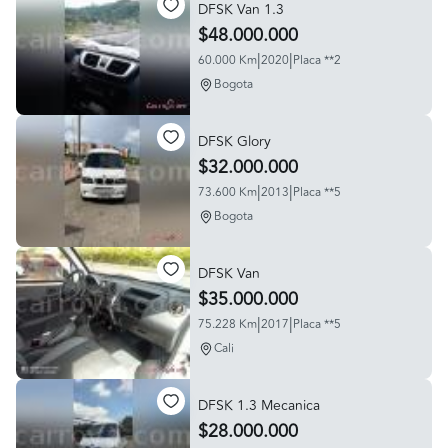
DFSK Van 1.3
$48.000.000
|
|
60.000 Km
2020
Placa **2
Bogota
DFSK Glory
$32.000.000
|
|
73.600 Km
2013
Placa **5
Bogota
DFSK Van
$35.000.000
|
|
75.228 Km
2017
Placa **5
Cali
DFSK 1.3 Mecanica
$28.000.000