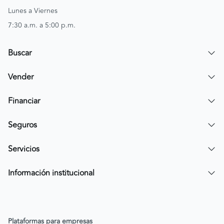
Lunes a Viernes
7:30 a.m. a 5:00 p.m.
Buscar
Encuentra un carro
Vender
Encuentra una moto
Publicar mi vehículo
Financiar
Contactar a un asesor
Simular crédito
Seguros
Compra de cartera
Compra tu SOAT
Servicios
Tarjeta de Credito AV Villas CarroYa
Compra tu Todo Riesgo
Compra y Venta Segura
Información institucional
FacilPass
Política de Sostenibilidad
Parqueadero a tu alcance
Política de Diversidad Equidad e Inclusión (DEI)
Plataformas para empresas