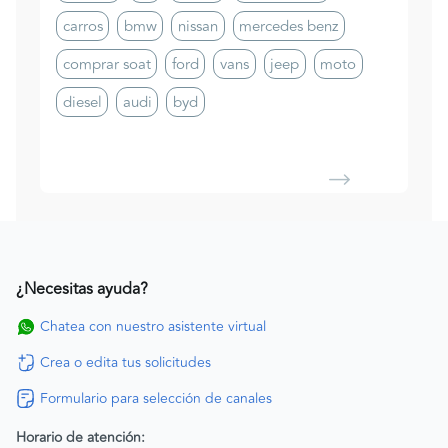
carros
bmw
nissan
mercedes benz
comprar soat
ford
vans
jeep
moto
diesel
audi
byd
¿Necesitas ayuda?
Chatea con nuestro asistente virtual
Crea o edita tus solicitudes
Formulario para selección de canales
Horario de atención: