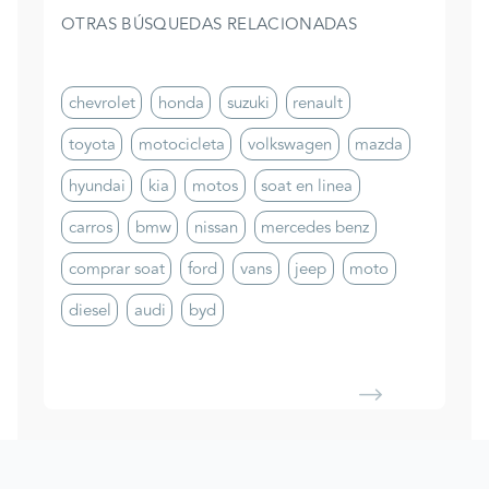
OTRAS BÚSQUEDAS RELACIONADAS
chevrolet
honda
suzuki
renault
toyota
motocicleta
volkswagen
mazda
hyundai
kia
motos
soat en linea
carros
bmw
nissan
mercedes benz
comprar soat
ford
vans
jeep
moto
diesel
audi
byd