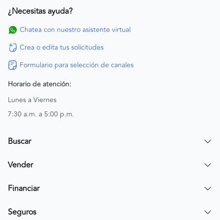
¿Necesitas ayuda?
Chatea con nuestro asistente virtual
Crea o edita tus solicitudes
Formulario para selección de canales
Horario de atención:
Lunes a Viernes
7:30 a.m. a 5:00 p.m.
Buscar
Encuentra un carro
Vender
Encuentra una moto
Publicar mi vehículo
Financiar
Contactar a un asesor
Simular crédito
Seguros