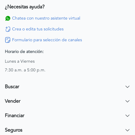
¿Necesitas ayuda?
Chatea con nuestro asistente virtual
Crea o edita tus solicitudes
Formulario para selección de canales
Horario de atención:
Lunes a Viernes
7:30 a.m. a 5:00 p.m.
Buscar
Encuentra un carro
Vender
Encuentra una moto
Publicar mi vehículo
Financiar
Contactar a un asesor
Simular crédito
Seguros