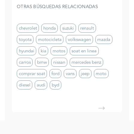
OTRAS BÚSQUEDAS RELACIONADAS
chevrolet
honda
suzuki
renault
toyota
motocicleta
volkswagen
mazda
hyundai
kia
motos
soat en linea
carros
bmw
nissan
mercedes benz
comprar soat
ford
vans
jeep
moto
diesel
audi
byd