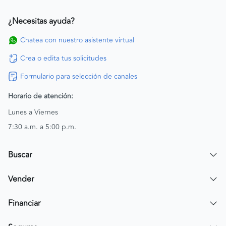
¿Necesitas ayuda?
Chatea con nuestro asistente virtual
Crea o edita tus solicitudes
Formulario para selección de canales
Horario de atención:
Lunes a Viernes
7:30 a.m. a 5:00 p.m.
Buscar
Encuentra un carro
Vender
Encuentra una moto
Publicar mi vehículo
Financiar
Contactar a un asesor