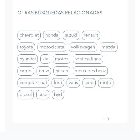
OTRAS BÚSQUEDAS RELACIONADAS
chevrolet
honda
suzuki
renault
toyota
motocicleta
volkswagen
mazda
hyundai
kia
motos
soat en linea
carros
bmw
nissan
mercedes benz
comprar soat
ford
vans
jeep
moto
diesel
audi
byd