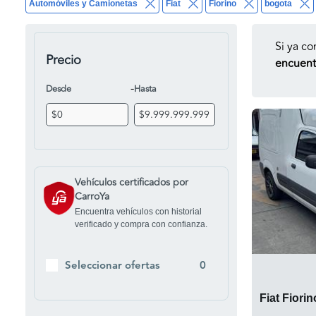
Automóviles y Camionetas
Fiat
Fiorino
bogota
Si ya co
Precio
encuentr
-
Desde
Hasta
Vehículos certificados por
CarroYa
Encuentra vehículos con historial
verificado y compra con confianza.
Seleccionar ofertas
0
Fiat Fiori