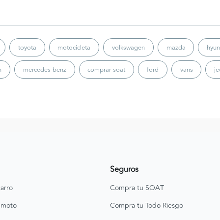
toyota
motocicleta
volkswagen
mazda
hyun
n
mercedes benz
comprar soat
ford
vans
j
Seguros
arro
Compra tu SOAT
 moto
Compra tu Todo Riesgo