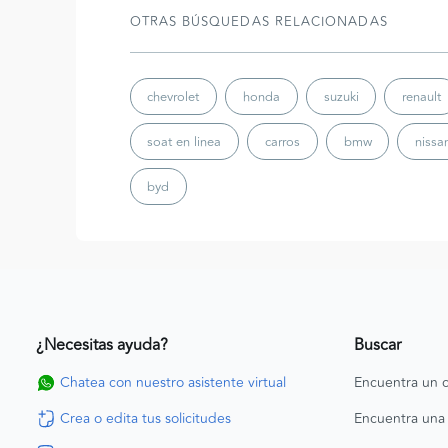
OTRAS BÚSQUEDAS RELACIONADAS
chevrolet
honda
suzuki
renault
soat en linea
carros
bmw
nissa
byd
¿Necesitas ayuda?
Buscar
Chatea con nuestro asistente virtual
Encuentra un c
Crea o edita tus solicitudes
Encuentra una