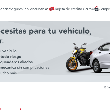
nanciar
Seguros
Servicios
Noticias
Tarjeta de crédito CarroYa
Compra
Bús