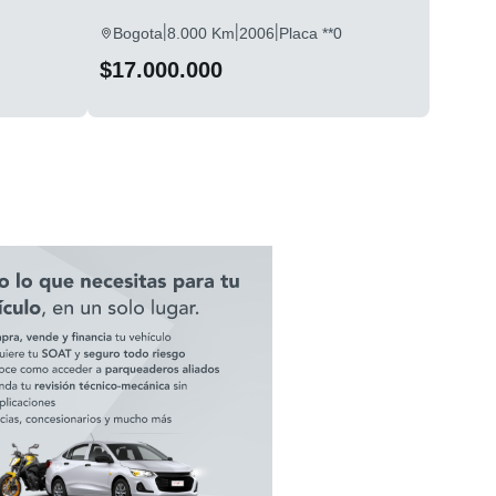
|
|
|
Bogota
8.000 Km
2006
Placa **0
$17.000.000