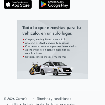
Línea ética ADL digital Lab
Línea ética AVAL
©
2026
CarroYa
Términos y condiciones
•
Política de tratamiento de datos personales
•