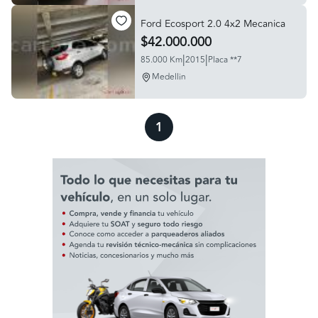
Ford Ecosport 2.0 4x2 Mecanica
$42.000.000
|
|
85.000 Km
2015
Placa **7
Medellin
1