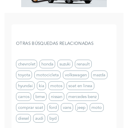
OTRAS BÚSQUEDAS RELACIONADAS
chevrolet
honda
suzuki
renault
toyota
motocicleta
volkswagen
mazda
hyundai
kia
motos
soat en linea
carros
bmw
nissan
mercedes benz
comprar soat
ford
vans
jeep
moto
diesel
audi
byd