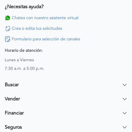
¿Necesitas ayuda?
Chatea con nuestro asistente virtual
Crea o edita tus solicitudes
Formulario para selección de canales
Horario de atención:
Lunes a Viernes
7:30 a.m. a 5:00 p.m.
Buscar
Encuentra un carro
Vender
Encuentra una moto
Publicar mi vehículo
Financiar
Contactar a un asesor
Simular crédito
Seguros