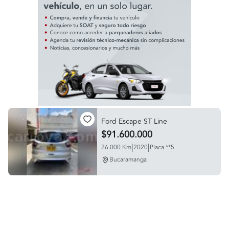
Ford Escape ST Line
$91.600.000
|
|
26.000 Km
2020
Placa **5
Bucaramanga