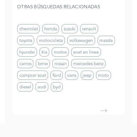
OTRAS BÚSQUEDAS RELACIONADAS
chevrolet
honda
suzuki
renault
toyota
motocicleta
volkswagen
mazda
hyundai
kia
motos
soat en linea
carros
bmw
nissan
mercedes benz
comprar soat
ford
vans
jeep
moto
diesel
audi
byd