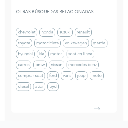
OTRAS BÚSQUEDAS RELACIONADAS
chevrolet
honda
suzuki
renault
toyota
motocicleta
volkswagen
mazda
hyundai
kia
motos
soat en linea
carros
bmw
nissan
mercedes benz
comprar soat
ford
vans
jeep
moto
diesel
audi
byd