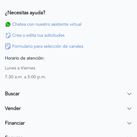
¿Necesitas ayuda?
Chatea con nuestro asistente virtual
Crea o edita tus solicitudes
Formulario para selección de canales
Horario de atención:
Lunes a Viernes
7:30 a.m. a 5:00 p.m.
Buscar
Encuentra un carro
Vender
Encuentra una moto
Publicar mi vehículo
Financiar
Contactar a un asesor