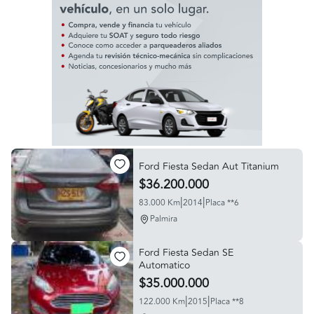
Ford Fiesta Sedan Aut Titanium
$36.200.000
|
|
83.000 Km
2014
Placa **6
Palmira
Ford Fiesta Sedan SE
Automatico
$35.000.000
|
|
122.000 Km
2015
Placa **8