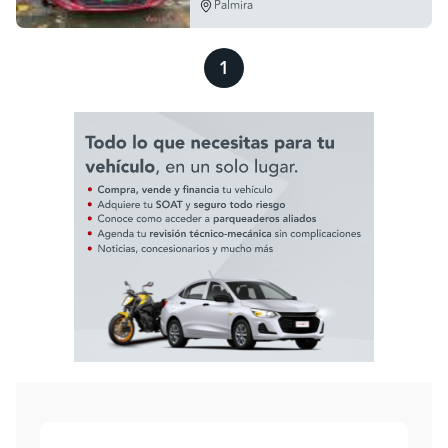
Palmira
1