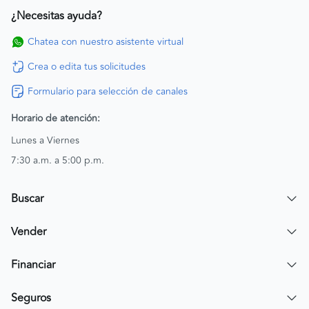
¿Necesitas ayuda?
Chatea con nuestro asistente virtual
Crea o edita tus solicitudes
Formulario para selección de canales
Horario de atención:
Lunes a Viernes
7:30 a.m. a 5:00 p.m.
Buscar
Encuentra un carro
Vender
Encuentra una moto
Publicar mi vehículo
Financiar
Contactar a un asesor
Simular crédito
Seguros