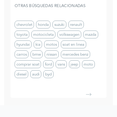
OTRAS BÚSQUEDAS RELACIONADAS
chevrolet
honda
suzuki
renault
toyota
motocicleta
volkswagen
mazda
hyundai
kia
motos
soat en linea
carros
bmw
nissan
mercedes benz
comprar soat
ford
vans
jeep
moto
diesel
audi
byd